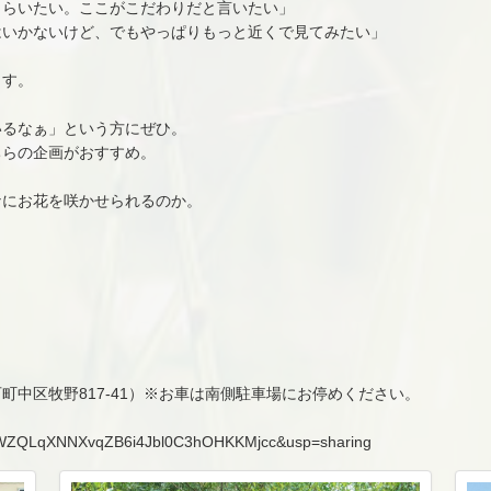
もらいたい。ここがこだわりだと言いたい」
はいかないけど、でもやっぱりもっと近くで見てみたい」
ます。
いるなぁ」という方にぜひ。
ちらの企画がおすすめ。
なにお花を咲かせられるのか。
中区牧野817-41）※お車は南側駐車場にお停めください。
d=1WZQLqXNNXvqZB6i4Jbl0C3hOHKKMjcc&usp=sharing