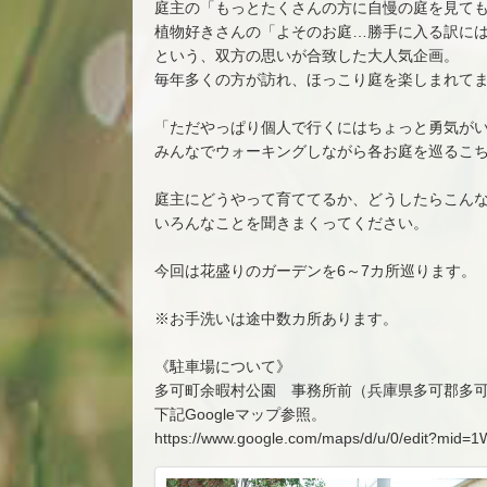
庭主の「もっとたくさんの方に自慢の庭を見て
植物好きさんの「よそのお庭…勝手に入る訳に
という、双方の思いが合致した大人気企画。
毎年多くの方が訪れ、ほっこり庭を楽しまれて
「ただやっぱり個人で行くにはちょっと勇気が
みんなでウォーキングしながら各お庭を巡るこ
庭主にどうやって育ててるか、どうしたらこん
いろんなことを聞きまくってください。
今回は花盛りのガーデンを6～7カ所巡ります。
※お手洗いは途中数カ所あります。
《駐車場について》
多可町余暇村公園 事務所前（兵庫県多可郡多可町
下記Googleマップ参照。
https://www.google.com/maps/d/u/0/edit?mi