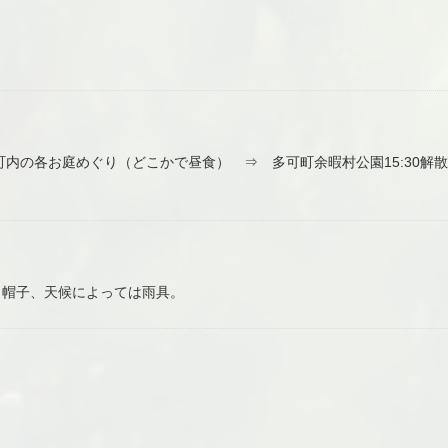
可町内の各お庭めぐり（どこかで昼食） ⇒ 多可町余暇村公園15:30解散
、帽子、天候によっては雨具。