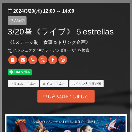
2024/3/20(水) 12:00
～
14:00
申込締切
3/20昼《ライブ》５estrellas
《1ステージ制｜食事＆ドリンク企画》
ハッシュタグ "#
サラ・アンダルーサ
" を検索
マヌエル・モネオ
ルイス・モネオ
スペイン人共演企画
申し込みは終了しました