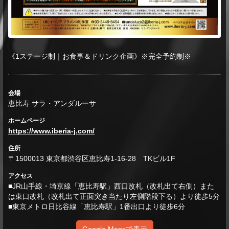
《1ステージ制｜お食事＆ドリンク企画》※完全予約制※
会場
恵比寿 サラ・アンダルーサ
ホームページ
https://www.iberia-j.com/
住所
〒1500013 東京都渋谷区恵比寿1-16-28 TKビル1F
アクセス
■JR山手線・埼京線「恵比寿駅」西口改札（改札出て右側）また
は東口改札（改札出て正面突き当たり左側階段下る）より徒歩5分
■東京メトロ日比谷線「恵比寿駅」1番出口より徒歩6分