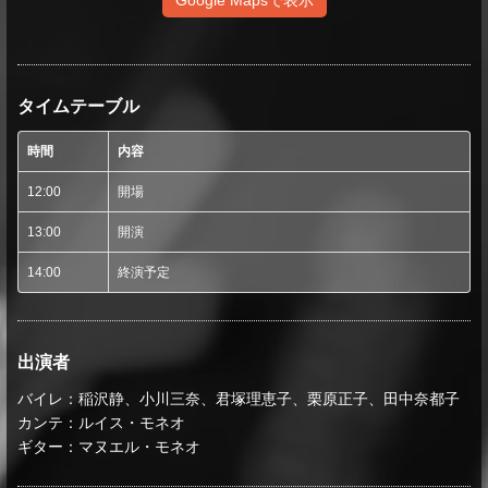
Google Mapsで表示
タイムテーブル
時間
内容
12:00
開場
13:00
開演
14:00
終演予定
出演者
バイレ：稲沢静、小川三奈、君塚理恵子、栗原正子、田中奈都子
カンテ：ルイス・モネオ
ギター：マヌエル・モネオ