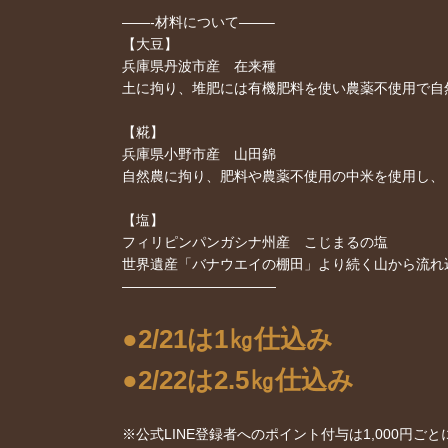
——-材料について——–
【大豆】
兵庫県丹波市産 在来種
土に拘り、堆肥には有機肥料を使い農薬不使用で自
【糀】
兵庫県小野市産 山田錦
自然農に拘り、肥料や農薬不使用の中米を使用し、
【塩】
フィリピンパンガシナ州産 こじまるの塩
世界遺産「バナウエイの棚田」より続く山から流れ
———————————
●2/21は1㎏仕込み
●2/22は2.5㎏仕込み
※公式LINE登録者へのポイント付与は1,000円ご