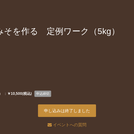
みそを作る 定例ワーク（5kg）
） ：
￥10,500(税込)
申込締切
申し込みは終了しました
イベントへの質問