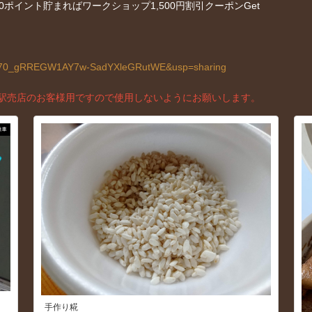
ポイント貯まればワークショップ1,500円割引クーポンGet
1vp570_gRREGW1AY7w-SadYXleGRutWE&usp=sharing
駅売店のお客様用ですので使用しないようにお願いします。
手作り糀