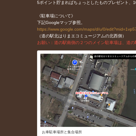
5ポイント貯まればちょっとしたものプレゼント、10
《駐車場について》
下記Googleマップ参照。
https://www.google.com/maps/d/u/0/edit?mid=
（道の駅北はりまエコミュージアムの北西側）
お願い：道の駅南側の２つのメイン駐車場は、道の
お車駐車場所と集合場所