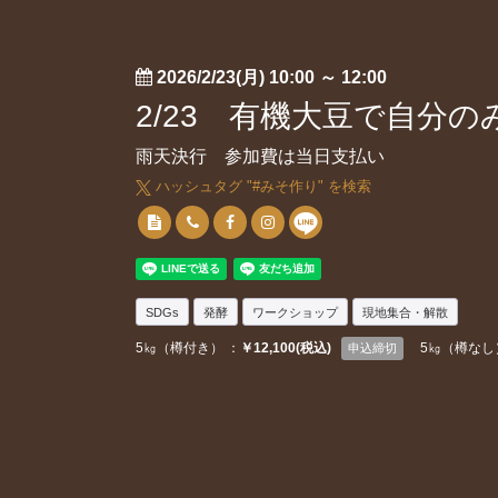
2026/2/23(月) 10:00
～
12:00
2/23 有機大豆で自分の
雨天決行 参加費は当日支払い
ハッシュタグ "#
みそ作り
" を検索
SDGs
発酵
ワークショップ
現地集合・解散
5㎏（樽付き） ：
￥12,100(税込)
5㎏（樽なし
申込締切