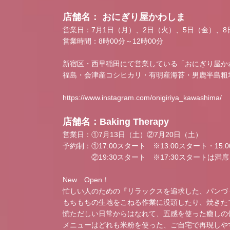
店舗名： おにぎり屋かわしま
営業日：7月1日（月）、2日（火）、5日（金）、8
営業時間：8時00分～12時00分
新宿区・西早稲田にて営業している「おにぎり屋か
福島・会津産コシヒカリ・有明産海苔・男鹿半島粗
https://www.instagram.com/onigiriya_kawashima/
店舗名：Baking Therapy
営業日：①7月13日（土）②7月20日（土）
予約制：①17:00スタート ※13:00スタート・15
②19:30スタート ※17:30スタートは満席
New Open！
忙しい人のための『リラックスを追求した、パンづ
もちもちの生地をこねる作業に没頭したり、焼きた
慌ただしい日常からはなれて、五感を使った癒しの
メニューはどれも米粉を使った、ご自宅で再現しや