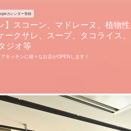
oogleカレンダー登録
ン】スコーン、マドレーヌ、植物性
ケークサレ、スープ、タコライス
タジオ等
アキッチンに様々なお店がOPENします！