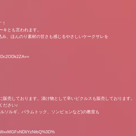
す！
ーキとも言われます。
トを練り込み、ほんのり素材の甘さも感じるやさしいケークサレを
Q5ZDc2ODk2ZA==
に販売しております。漬け物として辛いピクルスも販売しております。
ください♪
ペルソルギ、パラムトック、ソンピョンなど)の教室も
h=MWxxMGFxNDliYzNtbQ%3D%