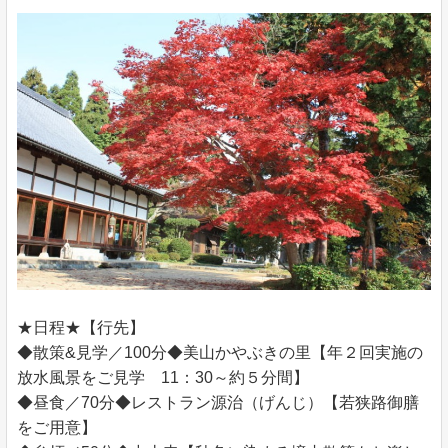
★日程★【行先】
◆散策&見学／100分◆美山かやぶきの里【年２回実施の
放水風景をご見学 11：30～約５分間】
◆昼食／70分◆レストラン源治（げんじ）【若狭路御膳
をご用意】