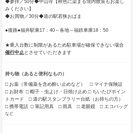
◆参拝／50分◆中山寺【秋色に染まる境内散策もお楽し
みください】
◆お買物／30分◆道の駅若狭おばま
●復路●福井駅東17：40～各地～福鉄車庫18：50
★乗入台数に制限があるため駐車場が確保できない場合
催行中止
とさせていただきます
持ち物（あると便利なもの）
□ お薬（常備薬を含め酔い止めなど） □ マイナ保険証
□ お財布 □ 帽子・虫よけ・日焼け止め □ ちいたびポイン
トカード □ 道の駅スタンプラリー台紙（お持ちの方）
□ 携帯電話 □ 筆記用具 □ 雨具 □ 老眼鏡 □ エコバッグ
など