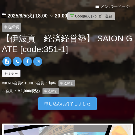
メンバーページ
2025/8/5(火) 18:00
～
20:00
Googleカレンダー登録
申込締切
【伊波貢 経済経営塾】 SAION G
ATE [code:351-1]
セミナー
AIKATA会員/STONES会員 ：
無料
申込締切
非会員 ：
￥1,000(税込)
申込締切
申し込みは終了しました