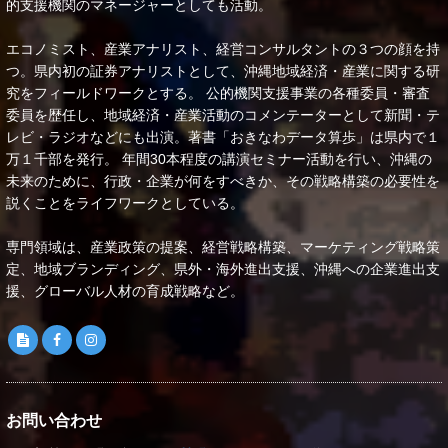
的支援機関のマネージャーとしても活動。
エコノミスト、産業アナリスト、経営コンサルタントの３つの顔を持
つ。県内初の証券アナリストとして、沖縄地域経済・産業に関する研
究をフィールドワークとする。 公的機関支援事業の各種委員・審査
委員を歴任し、地域経済・産業活動のコメンテーターとして新聞・テ
レビ・ラジオなどにも出演。著書「おきなわデータ算歩」は県内で１
万１千部を発行。 年間30本程度の講演セミナー活動を行い、沖縄の
未来のために、行政・企業が何をすべきか、その戦略構築の必要性を
説くことをライフワークとしている。
専門領域は、産業政策の提案、経営戦略構築、マーケティング戦略策
定、地域ブランディング、県外・海外進出支援、沖縄への企業進出支
援、グローバル人材の育成戦略など。
お問い合わせ