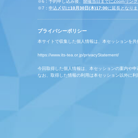
※6：予約申し込み後、
開催当日までにZoomリン
※7：
申込〆切は
10月30日(木)17:00
に延長となりま
プライバシーポリシー
本サイトで収集した個人情報は、本セッションを共催
https://www.its-tea.or.jp/privacyStatement/
今回取得した個人情報は、本セッションの案内や申
なお、取得した情報の利用は本セッション以外に利