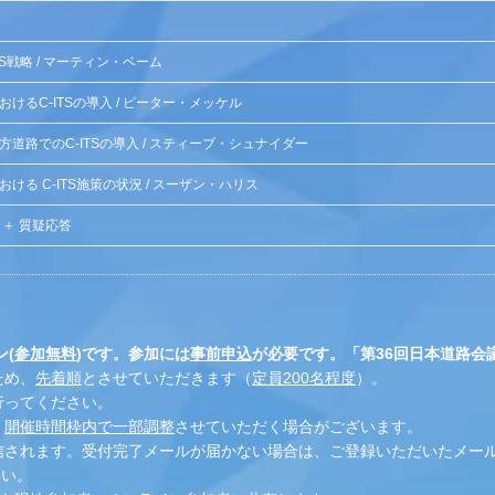
TS戦略 / マーティン・ベーム
けるC-ITSの導入 / ピーター・メッケル
道路でのC-ITSの導入 / スティーブ・シュナイダー
ける C-ITS施策の状況 / スーザン・ハリス
 ＋ 質疑応答
(
参加無料
)です。参加には
事前申込
が必要です。「第36回日本道路会議
ため、
先着順
とさせていただきます（
定員200名程度
）。
行ってください。
、
開催時間枠内で一部調整
させていただく場合がございます。
信されます。受付完了メールが届かない場合は、ご登録いただいたメー
ださい。