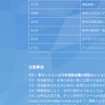
15:45
開会挨拶
16:00
欧州におけるC-I
16:25
欧州の高速道路にお
16:40
欧州の都市部・地方
16:55
オーストラリアにお
17:10
ディスカッション
注意事項
※1： 本セッションは日本道路会議の併設セッション
※2：現地参加は、会場の収容人数には限りがある
※3：現地参加される方は当日に会場入口で受付を
※4：開催都合により、当日の進行につきましては
※5：お申込み完了後、すぐに受付完了メールが送
l-road_conf_form@gx.n-koei.co.jpまでご連絡く