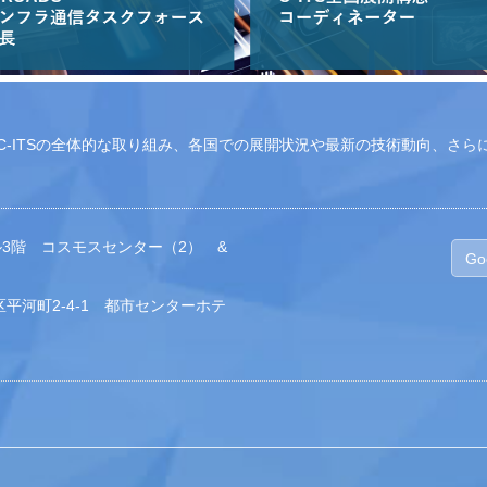
-ITSの全体的な取り組み、各国での展開状況や最新の技術動向、さら
3階 コスモスセンター（2） &
Go
田区平河町2-4-1 都市センターホテ