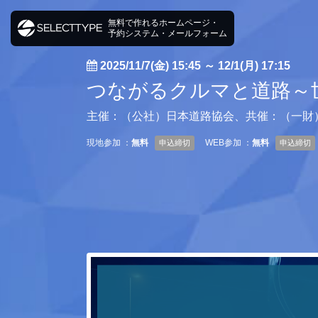
無料で作れるホームページ・
予約システム・メールフォーム
2025/11/7(金) 15:45
～
12/1(月) 17:15
つながるクルマと道路～
主催：（公社）日本道路協会、共催：（一財
現地参加 ：
無料
WEB参加 ：
無料
申込締切
申込締切