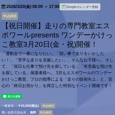
2026/3/20(金) 08:00
～
17:00
Googleカレンダー登録
申込締切
【祝日開催】走りの専門教室エス
ポワールpresents ワンデーかけっ
こ教室3月20日(金・祝)開催！
「運動会で一番になりたい」「習い事で走りをいかした
い！」「苦手な走りを克服したい」、そんなお子様へ。 そし
て、「祝日も仕事で預け先を探している」「有意義な預け先
を探している」保護者様へ。 3月もエスポワールのワンデー
かけっこ教室、プロの指導による「走りの技術向上」と、安
心の「終日お預かり」を両立した特別なイベント開催です！
一般参加 ：
￥10,000(税込)
申込締切
通い放題月謝会員 ：
無料
申込締切