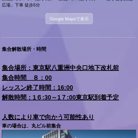
広場」下車 徒歩5分
Google Mapsで表示
集合解散場所・時間
集合場所：東京駅八重洲中央口地下改札前
集合時間 ８：00
レッスン終了時間：16:00
解散時間：1６:30～1７:00東京駅到着予定
人数により車で向かう可能性あり
車の場合は、丸ビル前集合