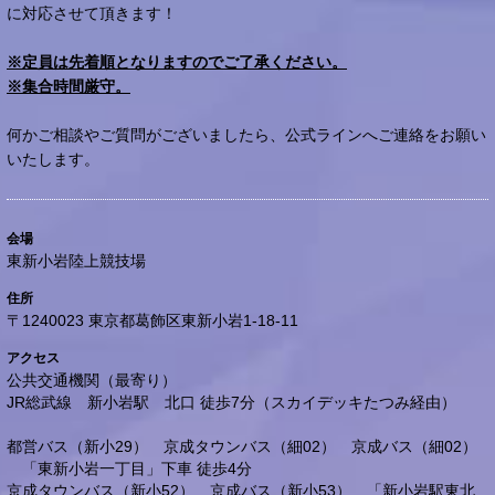
に対応させて頂きます！
※定員は先着順となりますのでご了承ください。
※集合時間厳守。
何かご相談やご質問がございましたら、公式ラインへご連絡をお願い
いたします。
会場
東新小岩陸上競技場
住所
〒1240023 東京都葛飾区東新小岩1-18-11
アクセス
公共交通機関（最寄り）
JR総武線 新小岩駅 北口 徒歩7分（スカイデッキたつみ経由）
都営バス（新小29） 京成タウンバス（細02） 京成バス（細02）
「東新小岩一丁目」下車 徒歩4分
京成タウンバス（新小52） 京成バス（新小53） 「新小岩駅東北