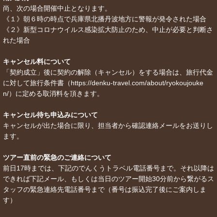
尚、次の場合開催中止となります。
《１》朝６時の時点で兵庫県北播丹波地方に警報が発令された場合
《２》新型コロナウイルス感染拡大防止のため、中止が必要と判断さ
れた場合
キャンセル料について
「契約成立」後に契約の解除（キャンセル）をする場合は、旅行代金
に対して旅行条件書（https://denku-travel.com/about/ryokoujouke
n/）に定める取消料を頂きます。
キャンセル待ち申込みについて
キャンセルが出た場合に限り、担当者から確認連絡メールをお送りし
ます。
ツアー直前の緊急のご連絡について
前日17時までは、下記のでんくうトラベル電話番号まで。それ以降は
できれば下記メール、もしくは当日のツアー開始30分前から繋がるス
タッフの緊急連絡先電話番号まで（番号は振込完了後にご案内しま
す）