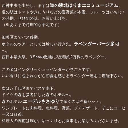
道の駅北はりまエコミュージアム
西神中央を出発し、まずは
。
道の駅はトマトやきゅうりなどの夏野菜が本番。フルーツはいちじく
の時期。ぜひ旬の味、お買い上げを。
（※あくまで時期的な予定です）
加美区までバス移動。
ラベンダーパーク多可
ホタルのツアーとしては珍しい行き先、
へ。
西日本最大級、3.5haの敷地に3品種約2万株のラベンダー。
この頃はイングリッシュラベンダーが見ごろです。
いい香りに包まれながら初夏を感じるラベンダー達をご堪能下さい。
次は八千代区までバスで南下。
ドイツの森を参考にした森のホテルへ。
エーデルささゆり
森のホテル
で頂くのは洋食セット。
ワンプレートに肉料理、魚料理、野菜、プチデザート。そこにコーヒ
ー又は紅茶。
料理人の腕前は確か。ゆっくりとお食事をお楽しみくださいませ。