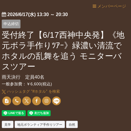
メンバーページ
2026/6/17(水) 13:30
～
20:30
申込締切
受付終了【6/17西神中央発】《地
元ボラ手作りﾂｱｰ》緑濃い清流で
ホタルの乱舞を追う モニターバ
スツアー
雨天決行 定員40名
一般参加費：￥6,600(税込)
ハッシュタグ "#
ホタル
" を検索
見学
地元ボランティア手作りツアー
自然