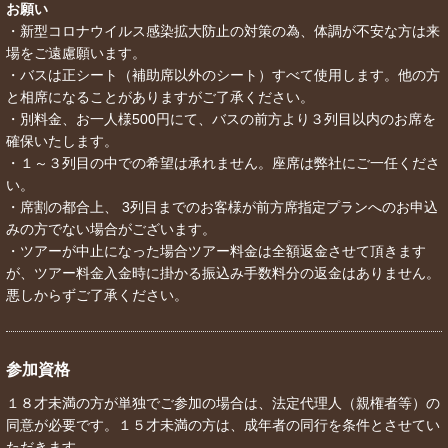
お願い
・新型コロナウイルス感染拡大防止の対策の為、体調が不安な方は来
場をご遠慮願います。
・バスは正シート（補助席以外のシート）すべて使用します。他の方
と相席になることがありますがご了承ください。
・別料金、お一人様500円にて、バスの前方より３列目以内のお席を
確保いたします。
・１～３列目の中での希望は承れません。座席は弊社にご一任くださ
い。
・席割の都合上、 3列目までのお客様が前方席指定プランへのお申込
みの方でない場合がございます。
・ツアーが中止になった場合ツアー料金は全額返金させて頂きます
が、ツアー料金入金時に掛かる振込み手数料分の返金はありません。
悪しからずご了承ください。
参加資格
１８才未満の方が単独でご参加の場合は、法定代理人（親権者等）の
同意が必要です。１５才未満の方は、成年者の同行を条件とさせてい
ただきます。