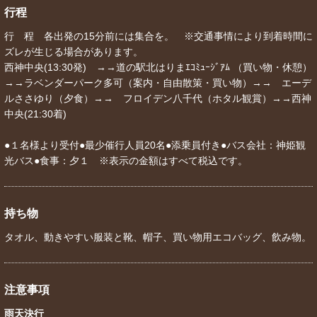
行程
行 程 各出発の15分前には集合を。 ※交通事情により到着時間に
ズレが生じる場合があります。
西神中央(13:30発) →→道の駅北はりまｴｺﾐｭｰｼﾞｱﾑ （買い物・休憩）
→→ラベンダーパーク多可（案内・自由散策・買い物）→→ エーデ
ルささゆり（夕食）→→ フロイデン八千代（ホタル観賞）→→西神
中央(21:30着)
●１名様より受付●最少催行人員20名●添乗員付き●バス会社：神姫観
光バス●食事：夕１ ※表示の金額はすべて税込です。
持ち物
タオル、動きやすい服装と靴、帽子、買い物用エコバッグ、飲み物。
注意事項
雨天決行