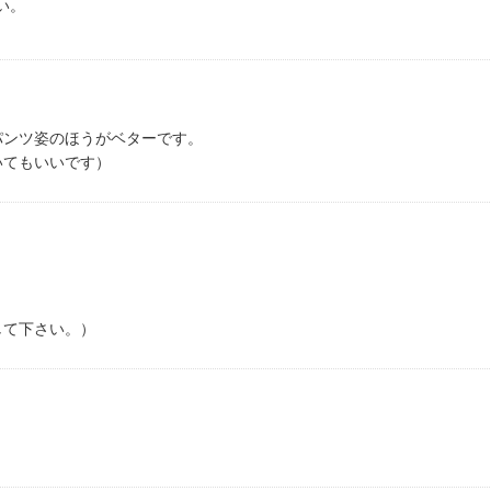
い。
パンツ姿のほうがベターです。
いてもいいです）
して下さい。）