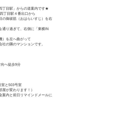
四丁目駅」からの道案内です★
町四丁目駅４番出口から
目の御祓筋（おはらいすじ）を右
を通り過ぎて、右側に「東横IN
機）を左へ曲がって
会社の隣のマンションです。
方向へ徒歩9分
号室と503号室
部屋が変わります！）
金案内と前日リマインドメールに