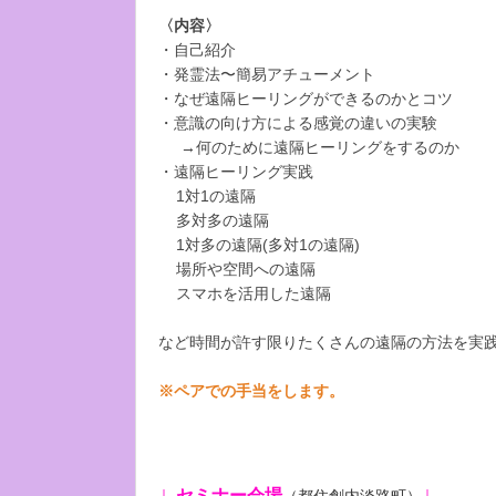
〈内容〉
・自己紹介
・発霊法〜簡易アチューメント
・なぜ遠隔ヒーリングができるのかとコツ
・意識の向け方による感覚の違いの実験
→何のために遠隔ヒーリングをするのか
・遠隔ヒーリング実践
1対1の遠隔
多対多の遠隔
1対多の遠隔(多対1の遠隔)
場所や空間への遠隔
スマホを活用した遠隔
など時間が許す限りたくさんの遠隔の方法を実
※ペアでの手当をします。
↓
↓
セミナー会場