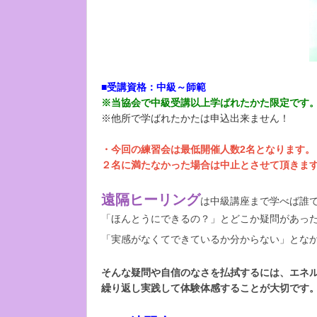
■受講資格：中級～師範
※当協会で中級受講以上学ばれたかた限定です
※他所で学ばれたかたは申込出来ません！
・今回の練習会は最低開催人数2名となります。
２名に満たなかった場合は中止とさせて頂きます​​​​
遠隔ヒーリング
は中級講座まで学べば誰
「ほんとうにできるの？」とどこか疑問があっ
「実感がなくてできているか分からない」とな
そんな疑問や自信のなさを払拭するには、エネ
繰り返し実践して体験体感することが大切です