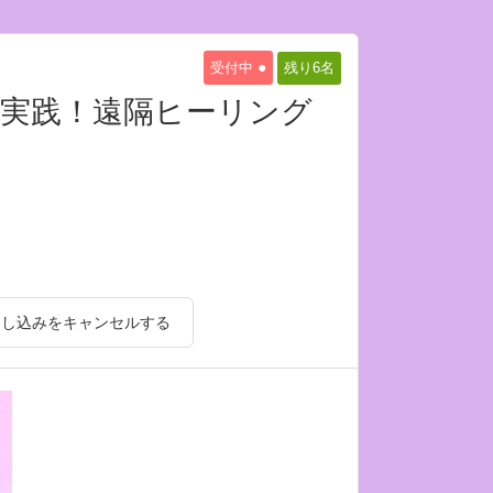
●
受付中
残り6
名
く実践！遠隔ヒーリング
申し込みをキャンセルする