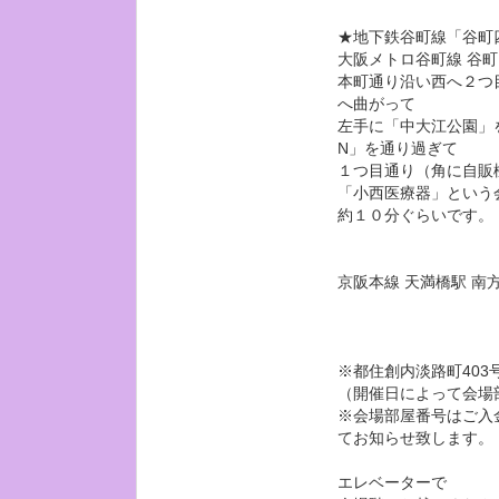
★地下鉄谷町線「谷町
大阪メトロ谷町線 谷
本町通り沿い西へ２つ
へ曲がって
左手に「中大江公園」
N」を通り過ぎて
１つ目通り（角に自販
「小西医療器」という
約１０分ぐらいです。
京阪本線 天満橋駅 南
※都住創内淡路町403
（開催日によって会場
※会場部屋番号はご入
てお知らせ致します。
エレベーターで