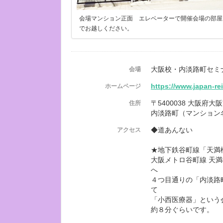
会場マンション正面 エレベーターで開催会場の部屋
でお越しください。
大阪校・内淡路町セミ
会場
https://www.japan-re
ホームページ
〒5400038 大阪府
住所
内淡路町（マンション
◆道あんない
アクセス
★地下鉄谷町線「天満
大阪メトロ谷町線 天満
へ
４つ目通りの「内淡路
て
「小西医療器」という
約８分ぐらいです。