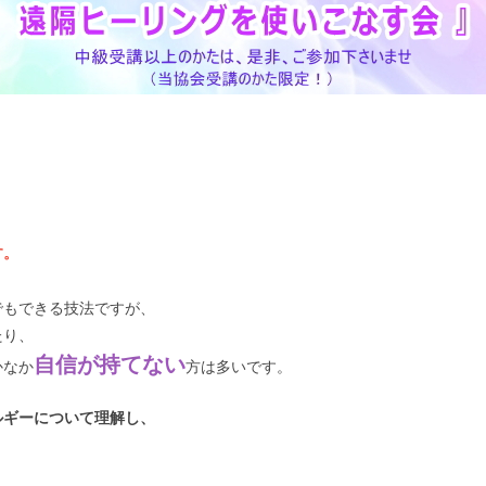
。
​。
でもできる技法ですが、
たり、
自信が持てない
かなか
方は多いです。
ルギーについて理解し、
。