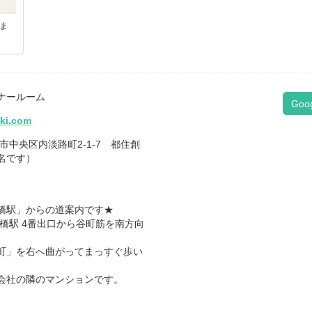
ま
ナールーム
Goo
iki.com
大阪市中央区内淡路町2-1-7 都住創
名です）
橋駅」からの道案内です★
橋駅 4番出口から谷町筋を南方向
町」を右へ曲がってまっすぐ歩い
会社の隣のマンションです。