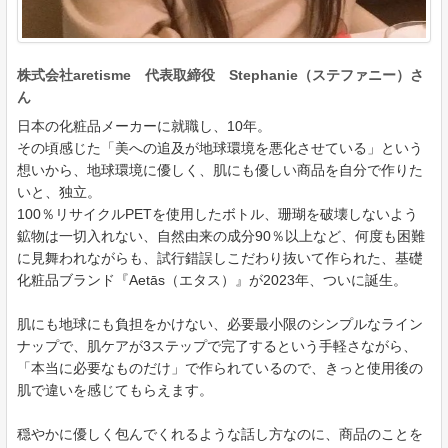
株式会社aretisme 代表取締役 Stephanie（ステファニー）さ
ん
日本の化粧品メーカーに就職し、10年。
その頃感じた「美への追及が地球環境を悪化させている」という
想いから、地球環境に優しく、肌にも優しい商品を自分で作りた
いと、独立。
100％リサイクルPETを使用したボトル、珊瑚を破壊しないよう
鉱物は一切入れない、自然由来の成分90％以上など、何度も困難
に見舞われながらも、試行錯誤しこだわり抜いて作られた、基礎
化粧品ブランド『Aetās（エタス）』が2023年、ついに誕生。
肌にも地球にも負担をかけない、必要最小限のシンプルなライン
ナップで、肌ケアが3ステップで完了するという手軽さながら、
「本当に必要なものだけ」で作られているので、きっと使用後の
肌で違いを感じてもらえます。
穏やかに優しく包んでくれるような話し方なのに、商品のことを