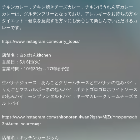
チキンカレー，チキン焼きチーズカレー，チキンほうれん草カレー
カレーは、グルテンフリーとなっており、アレルギーをお持ちの方や
ダイエット・健康を意識する方々にも安心して楽しんでいただけるカ
レーです。
https://www.instagram.com/curry_topia/
店舗名：白のれんkitchen
営業日：5月6日(火)
営業時間：10時30分～17時頃予定
生バナナジュース，あんことクリームチーズと生バナナの包みパイ，
りんごとマスカルポーネの包みパイ，ポテトゴロゴロホワイトソース
の包みパイ，モンブランタルトパイ，キーマカレークリームチーズタ
ルトパイ
https://www.instagram.com/shironoren.4wan?igsh=MjZuYmxpemxqb
3ht&utm_source=qr
店舗名：キッチンカーぶらん