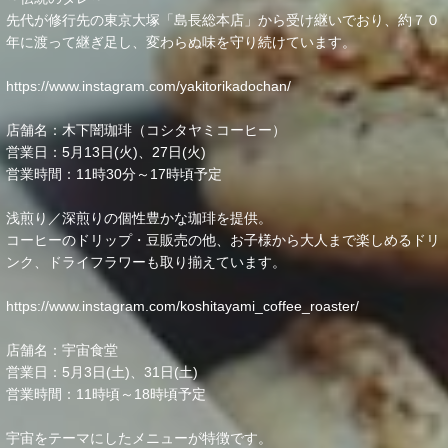
先代が修行先の東京大塚「島長総本店」から受け継いでおり、約７０
年に渡って継ぎ足し、変わらぬ味を守り続けています。
https://www.instagram.com/yakitorikadochan/
店舗名：木下闇珈琲（コシタヤミコーヒー）
営業日：5月13日(火)、27日(火)
営業時間：11時30分～17時頃予定
浅煎り／深煎りの個性豊かな珈琲を提供。
コーヒーのドリップ・豆販売の他、お子様から大人まで楽しめるドリ
ンク、ドライフラワーも取り揃えています。
https://www.instagram.com/koshitayami_coffee_roaster/
店舗名：宇宙食堂
営業日：5月3日(土)、31日(土)
営業時間：11時頃～18時頃予定
宇宙をテーマにしたメニューが特徴です。