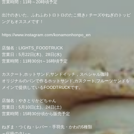
営業時間：11時～20時頃予定
出汁のきいた、ふわふわトロトロのたこ焼き♪ チーズやねぎのトッピ
ングもオススメです！
https://www.instagram.com/konamonhonpo_en
店舗名：LIGHTS_FOODTRUCK
営業日：5月22日(木)、28日(水)
営業時間：11時30分t～16時頃予定
カスクート,ホットサンド,サンドイッチ，スペシャル珈琲
オリジナルのパンで作るホットサンド,カスクート,フルーツサンドを
メインで提供しているFOODTRUCKです。
店舗名：やきとりかどちゃん
営業日：5月10日(土)、24日(土)
営業時間：15時30分頃から販売予定
ねぎま・つくね・レバー・手羽先・かわの5種類
～伝統のタレ～