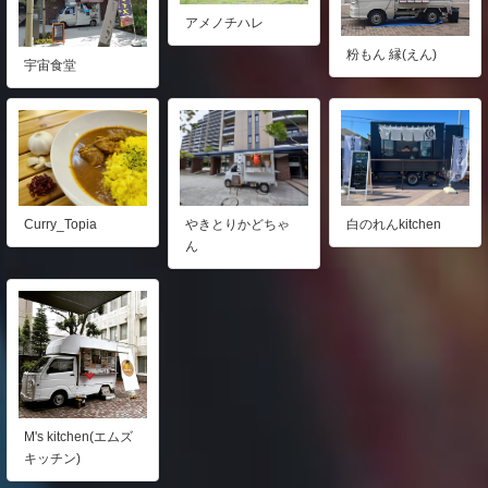
アメノチハレ
粉もん 縁(えん)
宇宙食堂
Curry_Topia
やきとりかどちゃ
白のれんkitchen
ん
M's kitchen(エムズ
キッチン)