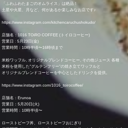
「ふわふわたまごのオムライス」は絶品！
土星や火星、月など、何があるか楽しみなお店です♪
https://www.instagram.com/kitchencaruchushokudo/
店舗名：1016 TOiRO COFFEE (トイロコーヒー)
営業日 : 5月23日(金)
営業時間：10時半頃〜16時頃まで
米粉ワッフル, オリジナルブレンドコーヒー, その他ジュース 各種
米粉を使用した"グルテンフリー”の焼き立てワッフルと
オリジナルブレンドコーヒーを中心としたドリンクを提供。
https://www.instagram.com/1016_toirocoffee/
店舗名：Erunoa
営業日：5月20日(火)
営業時間：10時半頃〜
ローストビーフ丼、ローストビーフおにぎり