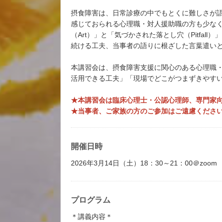
摂食障害は、日常診療の中でもとくに難しさが
感じておられる心理職・対人援助職の方も少な
（Art）」と「気づかされた落とし穴（Pitf
続ける工夫、当事者の語りに根ざした言葉遣い
本講習会は、摂食障害支援に関心のある心理職
活用できる工夫」「現場でどこがつまずきやす
★本講習会は臨床心理士・公認心理師、専門家
★当事者、ご家族の方のご参加はご遠慮くださ
開催日時
2026年3月14日（土）18：30～21：00＠zo
プログラム
＊講義内容＊