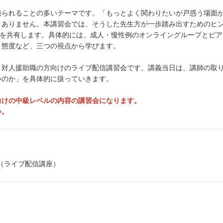
語られることの多いテーマです。「もっとよく関わりたいが戸惑う場面
くありません。本講習会では、そうした先生方が一歩踏み出すためのヒ
all）」を共有します。具体的には、成人・慢性例のオンライングループと
と態度など、三つの視点から学びます。
・対人援助職の方向けのライブ配信講習会です。講義当日は、講師の取
いのか」を具体的に扱っていきます。
向けの中級レベルの内容の講習会になります。
い。
om （ライブ配信講座）