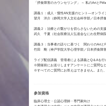
「摂食障害のカウンセリング」 ～ 私のArtとPitfal
講義１：成人・慢性AN支援のヒント―オンライ
望月 洋介（静岡大学人文社会科学部／日本摂
講義２：治療との繋がりを切らさないための支援
武久 千夏（社会医療法人弘道会なにわ生野病
講義３：当事者の語りに基づく 関わりのArtとPitf
竹田 剛（神戸学院大学心理学部／日本摂食障
ライブ配信講義 登壇者による講義とQ＆Aを行
※開催前にお送りしますアンケートにご質問な
※すべてのご質問にお答えはできません。また
参加資格
臨床心理士・公認心理師・専門家向け