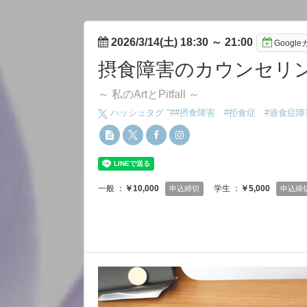
2026/3/14(土) 18:30
～
21:00
Googl
摂食障害のカウンセリ
～ 私のArtとPitfall ～
ハッシュタグ "#
#摂食障害 #拒食症 #過食症
一般 ：
￥10,000
学生 ：
￥5,000
申込締切
申込締