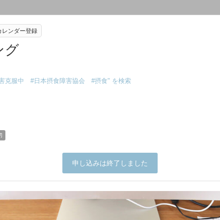
eカレンダー登録
ング
障害克服中 #日本摂食障害協会 #摂食
" を検索
切
申し込みは終了しました