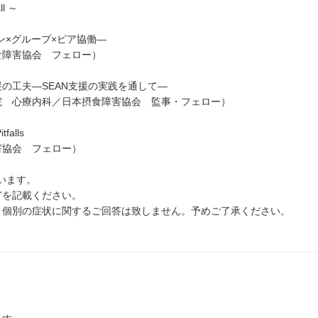
l ～
ン×グループ×ピア協働―
食障害協会 フェロー）
の工夫―SEAN支援の実践を通して―
院 心療内科／日本摂食障害協会 監事・フェロー）
alls
害協会 フェロー）
います。
どを記載ください。
、個別の症状に関するご回答は致しません。予めご了承ください。