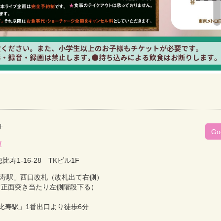
サ
Go
/
比寿1-16-28 TKビル1F
比寿駅」西口改札（改札出て右側）
て正面突き当たり左側階段下る）
比寿駅」1番出口より徒歩6分