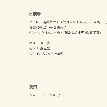
出演者
バイレ：熊澤富士子（望月美奈子教室）/下里純子（
塚香代教室）/横畠由美子
ゲストバイレ:土方憲人(第24回ANIF奨励賞受賞)
ギター:今田央
カンテ:森薫里
ヴァイオリン:平松加奈
費用
ショーチャージ￥4,400