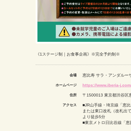
《1ステージ制｜お食事企画》※完全予約制※
恵比寿 サラ・アンダルー
会場
https://www.iberia-j.com
ホームページ
〒1500013 東京都渋谷区恵
住所
■JR山手線・埼京線「恵
アクセス
または東口改札（改札出
より徒歩5分
■東京メトロ日比谷線「恵