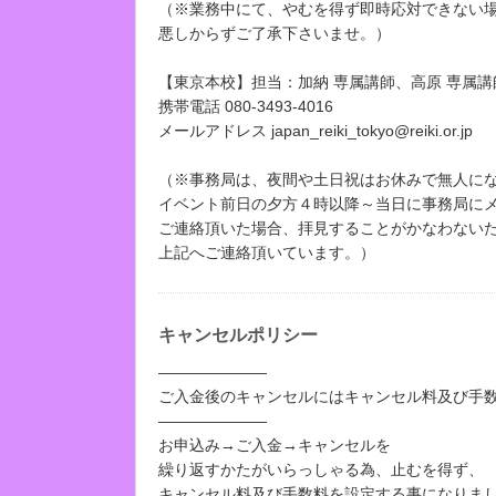
（※業務中にて、やむを得ず即時応対できない
悪しからずご了承下さいませ。）
【東京本校】担当：加納 専属講師、高原 専属講
携帯電話 080-3493-4016
メールアドレス japan_reiki_tokyo@reiki.or.jp
（※事務局は、夜間や土日祝はお休みで無人に
イベント前日の夕方４時以降～当日に事務局に
ご連絡頂いた場合、拝見することがかなわない
上記へご連絡頂いています。）
キャンセルポリシー
―――――――
ご入金後のキャンセルにはキャンセル料及び手
―――――――
お申込み→ご入金→キャンセルを
繰り返すかたがいらっしゃる為、止むを得ず、
キャンセル料及び手数料を設定する事になりま