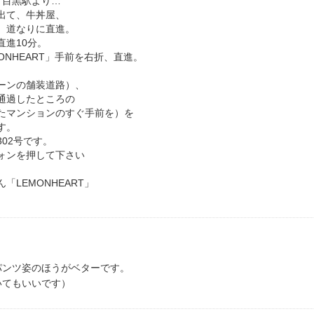
・目黒駅より…
出て、牛丼屋、
、道なりに直進。
直進10分。
ONHEART」手前を右折、直進。
ーンの舗装道路）、
通過したところの
たマンションのすぐ手前を）を
す。
02号です。
ォンを押して下さい
「LEMONHEART」
パンツ姿のほうがベターです。
いてもいいです）