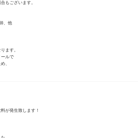
場合もございます。
師、他
なります。
メールで
ため、
数料が発生致します！
した。