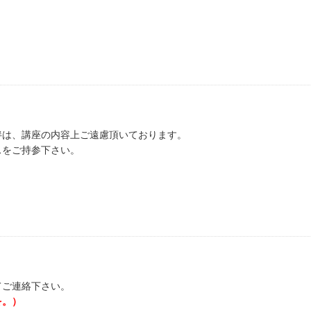
伴は、講座の内容上ご遠慮頂いております。
スをご持参下さい。
てご連絡下さい。
を。）