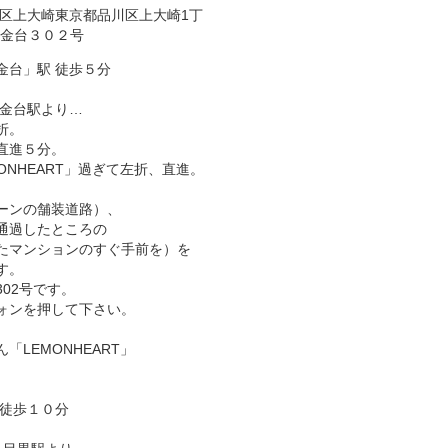
品川区上大崎東京都品川区上大崎1丁
白金台３０２号
金台」駅 徒歩５分
白金台駅より…
折。
直進５分。
ONHEART」過ぎて左折、直進。
ーンの舗装道路）、
通過したところの
たマンションのすぐ手前を）を
す。
02号です。
ォンを押して下さい。
「LEMONHEART」
 徒歩１０分