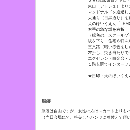
ＪＲ/東急/東京メトロ
東口（アトレ１）より
マクドナルドを通過し
大通り（目黒通り）を
犬のほいくえん「LEM
右手の急な坂を右折
（緑色の、スクールゾ
坂を下り、住宅６軒を
三叉路（暗い赤色をし
左折し、突き当たりで
エクセレント白金台・3
１階玄関でインターフ
★目印：犬のほいくえん
服装
服装は自由ですが、女性の方はスカートよりも
（当日会場にて、持参したパンツに着替えて頂