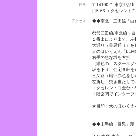
〒1410021 東京都
住所
目5-63 エクセレント
◆◆南北・三田線「白
アクセス
都営三田線/南北線・
１番出口より出て、左
大通り（目黒通り）を
犬のほいくえん「LEM
右手の急な坂を右折
（緑色の、スクールゾ
坂を下り、住宅６軒を
三叉路（暗い赤色をし
左折し、突き当たりで
エクセレント白金台・3
１階玄関でインターフ
★目印：犬のほいくえん
◆◆山手線「目黒」駅