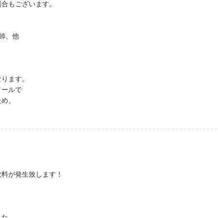
場合もございます。
師、他
なります。
メールで
ため、
数料が発生致します！
した。