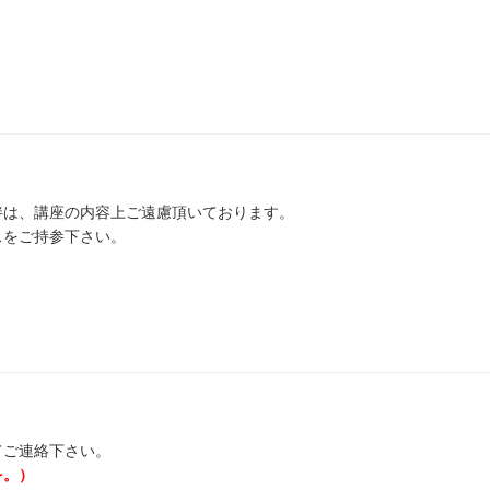
伴は、講座の内容上ご遠慮頂いております。
スをご持参下さい。
てご連絡下さい。
を。）