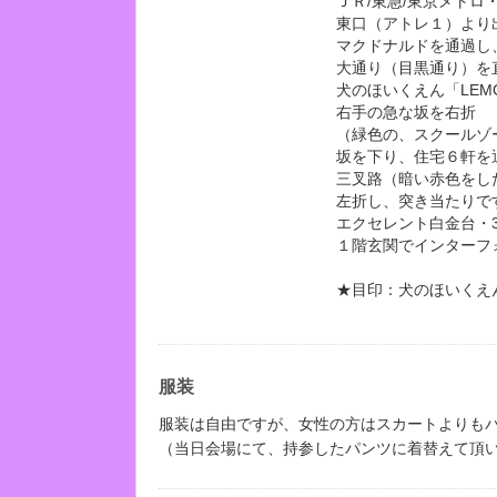
ＪＲ/東急/東京メトロ
東口（アトレ１）より
マクドナルドを通過し
大通り（目黒通り）を
犬のほいくえん「LEM
右手の急な坂を右折
（緑色の、スクールゾ
坂を下り、住宅６軒を
三叉路（暗い赤色をし
左折し、突き当たりで
エクセレント白金台・3
１階玄関でインターフ
★目印：犬のほいくえん
服装
服装は自由ですが、女性の方はスカートよりも
（当日会場にて、持参したパンツに着替えて頂