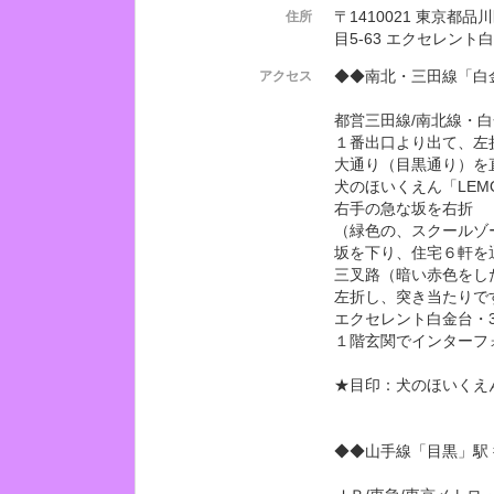
〒1410021 東京都
住所
目5-63 エクセレント
◆◆南北・三田線「白
アクセス
都営三田線/南北線・
１番出口より出て、左
大通り（目黒通り）を
犬のほいくえん「LEM
右手の急な坂を右折
（緑色の、スクールゾ
坂を下り、住宅６軒を
三叉路（暗い赤色をし
左折し、突き当たりで
エクセレント白金台・3
１階玄関でインターフ
★目印：犬のほいくえん
◆◆山手線「目黒」駅