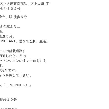
品川区上大崎東京都品川区上大崎1丁
白金台３０２号
金台」駅 徒歩５分
白金台駅より…
折。
直進５分。
ONHEART」過ぎて左折、直進。
ーンの舗装道路）、
通過したところの
たマンションのすぐ手前を）を
す。
02号です。
ォンを押して下さい。
「LEMONHEART」
 徒歩１０分