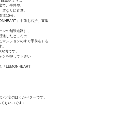
・目黒駅より…
出て、牛丼屋、
、道なりに直進。
直進10分。
ONHEART」手前を右折、直進。
ーンの舗装道路）、
通過したところの
たマンションのすぐ手前を）を
す。
02号です。
ォンを押して下さい
「LEMONHEART」
パンツ姿のほうがベターです。
いてもいいです）