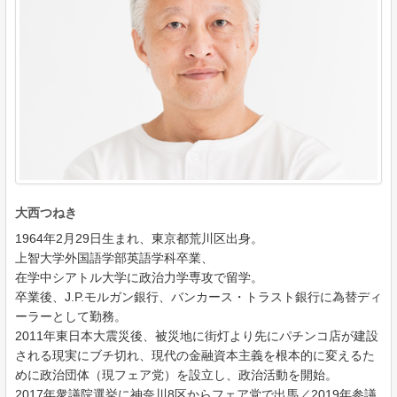
大西つねき
1964年2月29日生まれ、東京都荒川区出身。
上智大学外国語学部英語学科卒業、
在学中シアトル大学に政治力学専攻で留学。
卒業後、J.P.モルガン銀行、バンカース・トラスト銀行に為替ディ
ーラーとして勤務。
2011年東日本大震災後、被災地に街灯より先にパチンコ店が建設
される現実にブチ切れ、現代の金融資本主義を根本的に変えるた
めに政治団体（現フェア党）を設立し、政治活動を開始。
2017年衆議院選挙に神奈川8区からフェア党で出馬／2019年参議