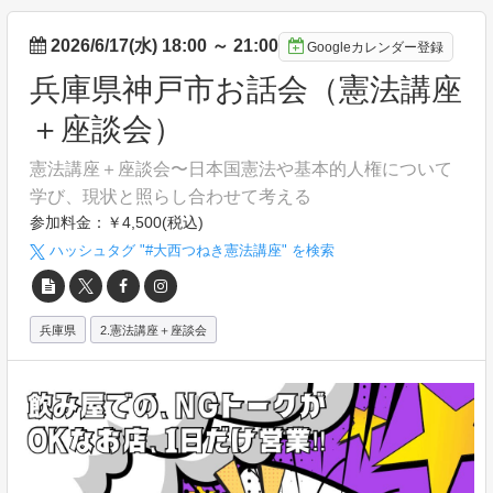
2026/6/17(水) 18:00
～
21:00
Googleカレンダー登録
兵庫県神戸市お話会（憲法講座
＋座談会）
憲法講座＋座談会〜日本国憲法や基本的人権について
学び、現状と照らし合わせて考える
参加料金：￥4,500(税込)
ハッシュタグ "#
大西つねき憲法講座
" を検索
兵庫県
2.憲法講座＋座談会