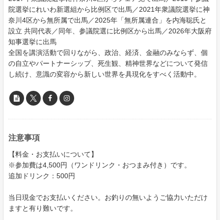
院選挙にれいわ新選組から比例区で出馬／2021年衆議院選挙に神
奈川4区から無所属で出馬／2025年「無所属連合」を内海聡氏と
設立 共同代表／同年、参議院選に比例区から出馬／2026年大阪府
知事選挙に出馬
全国を講演活動で回りながら、政治、経済、金融のみならず、個
の自立やパートナーシップ、死生観、精神世界などについて発信
し続け、意識の変容から新しい世界を具現化をすべく活動中。
注意事項
【料金・お支払いについて】
※参加費は4,500円（ワンドリンク・おつまみ付き）です。
追加ドリンク：500円
当日現金でお支払いください。お釣りの無いようご協力いただけ
ますと有り難いです。