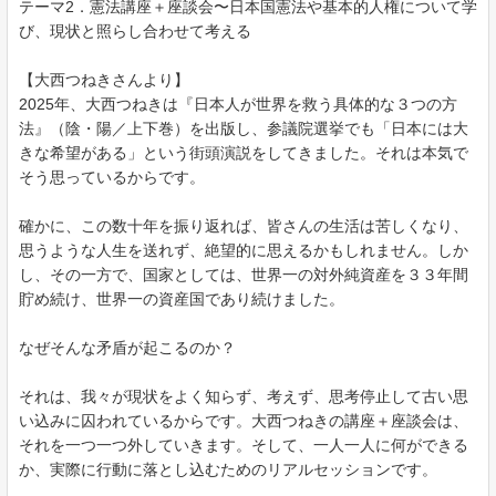
テーマ2．憲法講座＋座談会〜日本国憲法や基本的人権について学
び、現状と照らし合わせて考える
【大西つねきさんより】
2025年、大西つねきは『日本人が世界を救う具体的な３つの方
法』（陰・陽／上下巻）を出版し、参議院選挙でも「日本には大
きな希望がある」という街頭演説をしてきました。それは本気で
そう思っているからです。
確かに、この数十年を振り返れば、皆さんの生活は苦しくなり、
思うような人生を送れず、絶望的に思えるかもしれません。しか
し、その一方で、国家としては、世界一の対外純資産を３３年間
貯め続け、世界一の資産国であり続けました。
なぜそんな矛盾が起こるのか？
それは、我々が現状をよく知らず、考えず、思考停止して古い思
い込みに囚われているからです。大西つねきの講座＋座談会は、
それを一つ一つ外していきます。そして、一人一人に何ができる
か、実際に行動に落とし込むためのリアルセッションです。