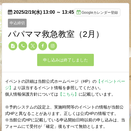
2025/2/19(水) 13:00
～
13:45
Googleカレンダー登録
申込締切
パパママ救急教室（2月）
申し込みは終了しました
イベントの詳細は当館公式ホームページ（HP）の
【イベントペー
ジ】
より該当するイベント情報を参照してください。
個人情報保護方針については
【こちら】
に記載しています。
※予約システムの設定上、実施時間等のイベントの情報が当館公
式HPと異なることがあります。正しくは公式HPの情報です。
※当館公式HPに記載している申込開始日時以前の申し込みは、当
フォームにて受付が「確定」後もすべて無効とします。