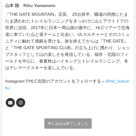
山本 陸 Riku Yamamoto
『THE GATE MOUNTAIN』店長。 20台前半、職場の同僚にたま
たま誘われたトレイルランニングをきっかけに山とアウトドアの
世界に没頭。2017年に日本一周山旅の最中に、HLCツアーで北海
道に来ていた山と道チームと出会い、ULカルチャーとそのコミュ
ニティに触れて感銘を受ける。旅を終えてからは『THE GATE』
と『THE GATE SPORTING CLUB』の立ち上げに携わり、ショッ
プスタッフとして山の楽しさを発信している。福井・北陸のフィ
ールドを中心に、春夏秋はハイキングとトレイルランニング、冬
はテレマークスキーを楽しんでいる。
InstagramでHLC北陸のアカウントをフォローする→
＠hlc_hokuri
ku
申し込みは終了しました