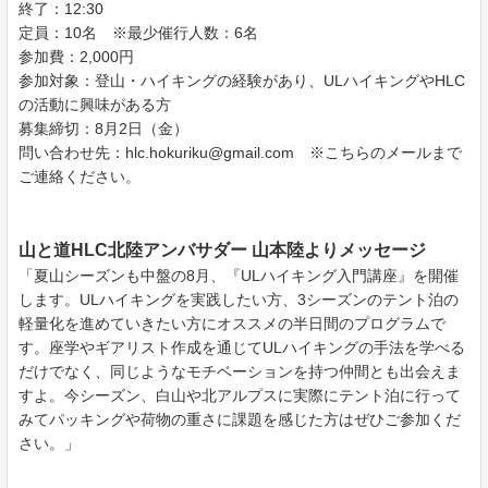
終了：12:30
定員：10名 ※最少催行人数：6名
参加費：2,000円
参加対象：登山・ハイキングの経験があり、ULハイキングやHLC
の活動に興味がある方
募集締切：8月2日（金）
問い合わせ先：hlc.hokuriku@gmail.com ※こちらのメールまで
ご連絡ください。
山と道HLC北陸アンバサダー 山本陸よりメッセージ
「夏山シーズンも中盤の8月、『ULハイキング入門講座』を開催
します。ULハイキングを実践したい方、3シーズンのテント泊の
軽量化を進めていきたい方にオススメの半日間のプログラムで
す。座学やギアリスト作成を通じてULハイキングの手法を学べる
だけでなく、同じようなモチベーションを持つ仲間とも出会えま
すよ。今シーズン、白山や北アルプスに実際にテント泊に行って
みてパッキングや荷物の重さに課題を感じた方はぜひご参加くだ
さい。」