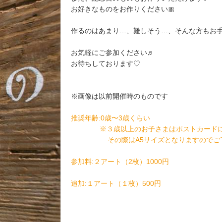
お好きなものをお作りください🎀
作るのはあまり…、難しそう…、そんな方もお
お気軽にご参加ください♬
お待ちしております♡
※画像は以前開催時のものです
推奨年齢:0歳〜3歳くらい
※３歳以上のお子さまはポストカードに手
その際はA5サイズとなりますのでご了
参加料:２アート（2枚）1000円
追加:１アート（１枚）500円