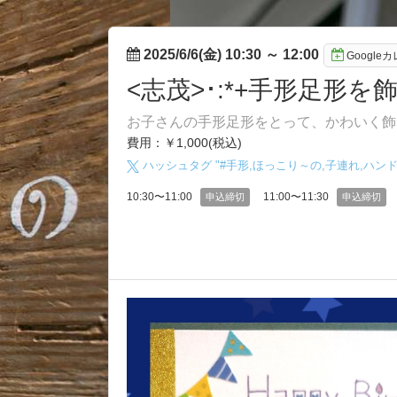
2025/6/6(金) 10:30
～
12:00
Googl
<志茂>･:*+手形足形を飾
お子さんの手形足形をとって、かわいく飾
費用：￥1,000(税込)
ハッシュタグ "#
手形,ほっこり～の,子連れ,ハン
10:30〜11:00
11:00〜11:30
申込締切
申込締切