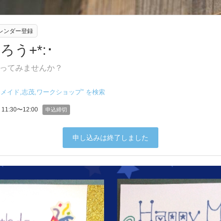
eカレンダー登録
ろう+*:･
ってみませんか？
ドメイド,志茂,ワークショップ
" を検索
11:30〜12:00
申込締切
申し込みは終了しました