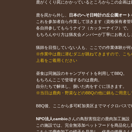
鹿がくくり罠にかかっているところからこの企画は
鹿を罠から外し、
日本のへそ日時計の丘公園オート
これを参加者自ら作業して頂きます（資格保有者管
各自持参してもらうナイフ（カッターナイフ）で。
もちろんやり方は猟友会メンバーが丁寧にお教えし
猟師を目指していない人も、ここでの作業体験が何
※作業中は鹿に潜むダニが跳ねてきますので、こち
上着をご着用ください
昼食は同施設のキャンプサイトを利用してBBQ。
もちろんここで登場するのは鹿肉。
自分たちで解体し、捌いた肉をすぐに頂きます。
※当日は鹿肉・野菜などのBBQの他に鍋もご用意
BBQ後、ここから多可町加美区までマイクロバスで
NPO法人cambio
さんの鳥獣害指定の鹿肉加工施設
この施設では、完全無添加ペットフードを商品化し
こちらで鹿肉加工の様子を見学し、代表の後藤さん