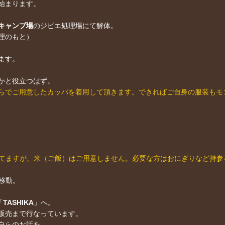
始まります。
キャンプ場
のジビエ処理場にて解体。
理のもと）
ます。
かと役立つはず。
らでご用意したカッパを着用して頂きます。できればご自身の服装もモ
してますが、米（ご飯）はご用意しません。必要な方はおにぎりなど持参
移動。
「
TASHIKA
」へ。
販売まで行なっています。
自らのお話を。