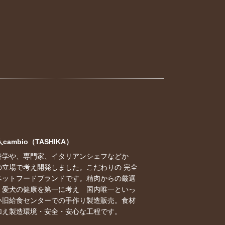
cambio（TASHIKA）
養学や、専門家、イタリアンシェフなどか
の立場で考え開発しました。こだわりの 完全
ペットフードブランドです。精肉からの厳選
、愛犬の健康を第一に考え 国内唯一といっ
い旧給食センターでの手作り製造販売。食材
加え製造環境・安全・安心な工程です。