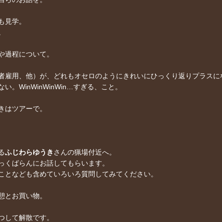
も見学。
。
や過程について。
者雇用、他）が、どれもオセロのようにきれいにひっくり返りプラスに
WinWinWinWin…すぎる、こと。
きはツアーで。
る
ふじわらゆうき
さんの猟場付近へ。
っくばらんにお話してもらいます。
ことなども含めていろいろ質問してみてください。
憩とお買い物。
つして解散です。