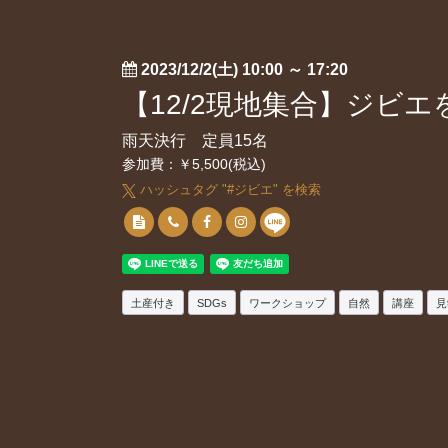
2023/12/2(土) 10:00
～
17:20
【12/2現地集合】ジビ
雨天決行 定員15名
参加費：￥5,500(税込)
ハッシュタグ "#
ジビエ
" を検索
土産付き
SDGs
ワークショップ
自然
講座
見