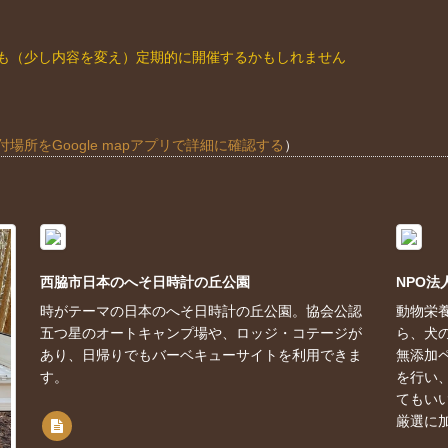
も（少し内容を変え）定期的に開催するかもしれません
所をGoogle mapアプリで詳細に確認する
）
西脇市日本のへそ日時計の丘公園
NPO法人
時がテーマの日本のへそ日時計の丘公園。協会公認
動物栄
五つ星のオートキャンプ場や、ロッジ・コテージが
ら、犬
あり、日帰りでもバーベキューサイトを利用できま
無添加
す。
を行い
てもい
厳選に