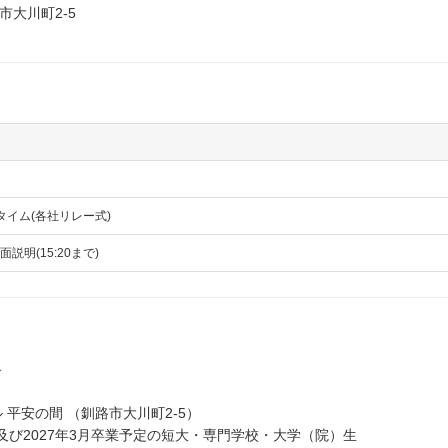
路市大川町2-5
タイム(各社リレー式)
説明(15:20まで)
路
平安の間 （釧路市大川町2-5）
及び2027年3月卒業予定の短大・専門学校・大学（院）生