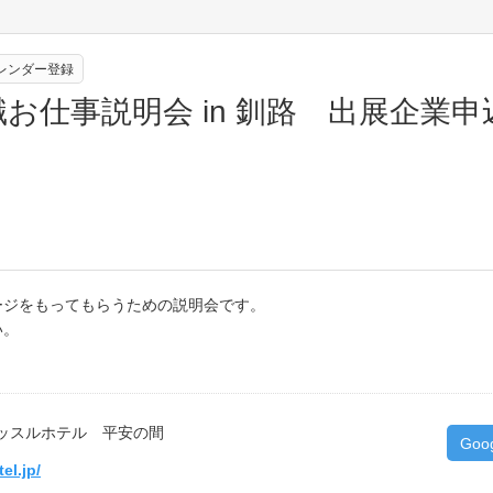
eカレンダー登録
お仕事説明会 in 釧路 出展企業
ージをもってもらうための説明会です。
い。
ッスルホテル 平安の間
Goo
el.jp/