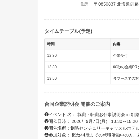
〒0850837 北海道釧
住所
タイムテーブル(予定)
時間
内容
12:30
企業受付
13:30
60秒の企業PR
13:50
各ブースでの対面
合同企業説明会 開催のご案内
❶イベント 名： 就職・転職お仕事説明会 in 釧
❷開催日時： 2026年9月7日(月） 13:30～15:20
❸開催場所：釧路センチュリーキャッスルホテル 
❹参加対象： 概ね44歳までの就職活動中の方、