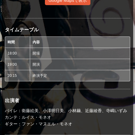
Google Mapsで表示
タイムテーブル
時間
内容
18:00
開場
19:00
開演
20:15
終演予定
出演者
バイレ：衛藤絵美、小澤明日美、小林繭、近藤綾香、寺嶋いずみ
カンテ：ルイス・モネオ
ギター：ファン・マヌエル・モネオ