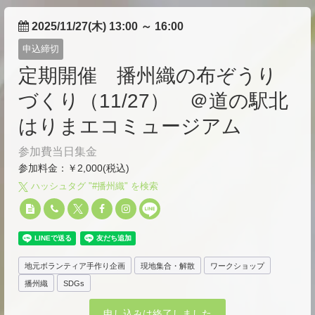
2025/11/27(木) 13:00
～
16:00
申込締切
定期開催 播州織の布ぞうり
づくり（11/27） ＠道の駅北
はりまエコミュージアム
参加費当日集金
参加料金：￥2,000(税込)
ハッシュタグ "#
播州織
" を検索
地元ボランティア手作り企画
現地集合・解散
ワークショップ
播州織
SDGs
申し込みは終了しました