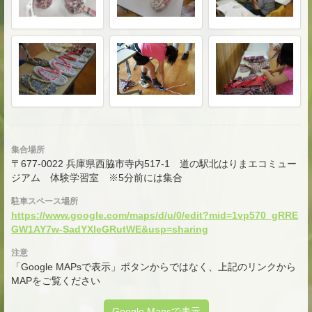
集合場所
〒677-0022 兵庫県西脇市寺内517-1 道の駅北はりまエコミュー
ジアム 体験学習室 ※5分前には集合
駐車スペース場所
https://www.google.com/maps/d/u/0/edit?mid=1vp570_gRRE
GW1AY7w-SadYXleGRutWE&usp=sharing
注意
「Google MAPsで表示」ボタンからではなく、上記のリンクから
MAPをご覧ください
Google Mapsで表示