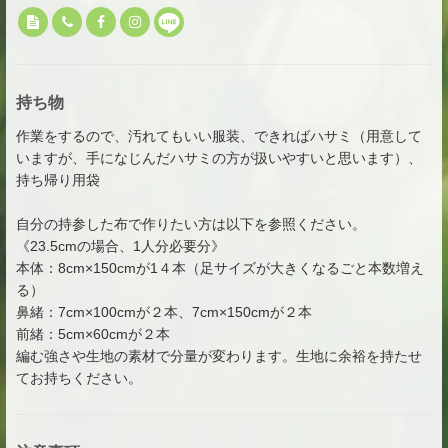
持ち物
作業をするので、汚れてもいい服装、できればハサミ（用意して
いますが、手になじんだハサミの方が扱いやすいと思います）、
持ち帰り用袋
自分の持参した布で作りたい方は以下を参照ください。
《23.5cmの場合、1人分必要分》
本体：8cm×150cmが1４本（足サイズが大きくなるごと本数増え
る）
鼻緒：7cm×100cmが２本、7cm×150cmが２本
前緒：5cm×60cmが２本
編む強さや生地の素材で分量が変わります。生地に余裕を持たせ
てお持ちください。