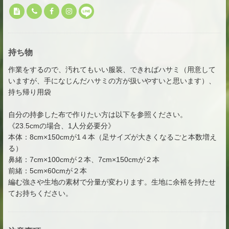
持ち物
作業をするので、汚れてもいい服装、できればハサミ（用意して
いますが、手になじんだハサミの方が扱いやすいと思います）、
持ち帰り用袋
自分の持参した布で作りたい方は以下を参照ください。
《23.5cmの場合、1人分必要分》
本体：8cm×150cmが1４本（足サイズが大きくなるごと本数増え
る）
鼻緒：7cm×100cmが２本、7cm×150cmが２本
前緒：5cm×60cmが２本
編む強さや生地の素材で分量が変わります。生地に余裕を持たせ
てお持ちください。