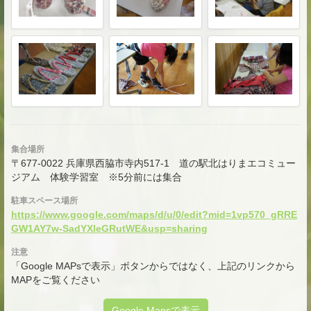
集合場所
〒677-0022 兵庫県西脇市寺内517-1 道の駅北はりまエコミュー
ジアム 体験学習室 ※5分前には集合
駐車スペース場所
https://www.google.com/maps/d/u/0/edit?mid=1vp570_gRRE
GW1AY7w-SadYXleGRutWE&usp=sharing
注意
「Google MAPsで表示」ボタンからではなく、上記のリンクから
MAPをご覧ください
Google Mapsで表示