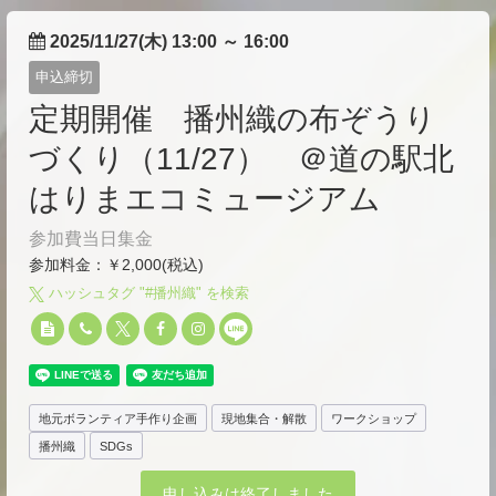
2025/11/27(木) 13:00
～
16:00
申込締切
定期開催 播州織の布ぞうり
づくり（11/27） ＠道の駅北
はりまエコミュージアム
参加費当日集金
参加料金：￥2,000(税込)
ハッシュタグ "#
播州織
" を検索
地元ボランティア手作り企画
現地集合・解散
ワークショップ
播州織
SDGs
申し込みは終了しました