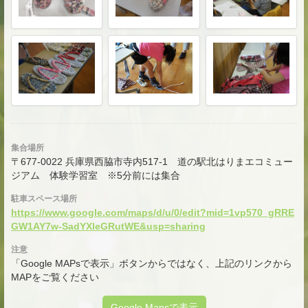
集合場所
〒677-0022 兵庫県西脇市寺内517-1 道の駅北はりまエコミュー
ジアム 体験学習室 ※5分前には集合
駐車スペース場所
https://www.google.com/maps/d/u/0/edit?mid=1vp570_gRRE
GW1AY7w-SadYXleGRutWE&usp=sharing
注意
「Google MAPsで表示」ボタンからではなく、上記のリンクから
MAPをご覧ください
Google Mapsで表示