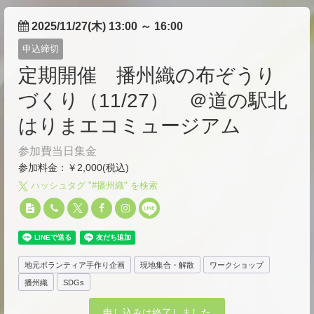
2025/11/27(木) 13:00
～
16:00
申込締切
定期開催 播州織の布ぞうり
づくり（11/27） ＠道の駅北
はりまエコミュージアム
参加費当日集金
参加料金：￥2,000(税込)
ハッシュタグ "#
播州織
" を検索
地元ボランティア手作り企画
現地集合・解散
ワークショップ
播州織
SDGs
申し込みは終了しました