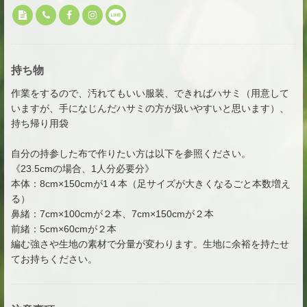
持ち物
作業をするので、汚れてもいい服装、できればハサミ（用意して
いますが、手になじんだハサミの方が扱いやすいと思います）、
持ち帰り用袋
自分の持参した布で作りたい方は以下を参照ください。
《23.5cmの場合、1人分必要分》
本体：8cm×150cmが1４本（足サイズが大きくなるごと本数増え
る）
鼻緒：7cm×100cmが２本、7cm×150cmが２本
前緒：5cm×60cmが２本
編む強さや生地の素材で分量が変わります。生地に余裕を持たせ
てお持ちください。