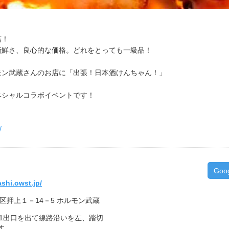
店！
新鮮さ、良心的な価格。どれをとっても一級品！
モン武蔵さんのお店に「出張！日本酒けんちゃん！」
ペシャルコラボイベントです！
/
Goo
shi.owst.jp/
墨田区押上１－14－5 ホルモン武蔵
A1出口を出て線路沿いを左、踏切
す。