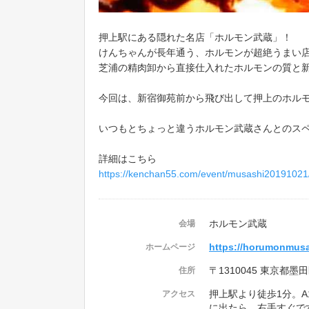
押上駅にある隠れた名店「ホルモン武蔵」！
けんちゃんが長年通う、ホルモンが超絶うまい
芝浦の精肉卸から直接仕入れたホルモンの質と
今回は、新宿御苑前から飛び出して押上のホル
いつもとちょっと違うホルモン武蔵さんとのス
詳細はこちら
https://kenchan55.com/event/musashi20191021
ホルモン武蔵
会場
https://horumonmusa
ホームページ
〒1310045 東京都
住所
押上駅より徒歩1分。
アクセス
に出たら、右手すぐで