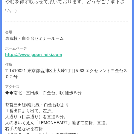
やむを得ず取らせて頂いております。どうぞご了承下さ
い。）
会場
東京校・白金台セミナールーム
ホームページ
https://www.japan-reiki.com
住所
〒1410021 東京都品川区上大崎1丁目5-63 エクセレント白金台３
０２号
アクセス
◆◆南北・三田線「白金台」駅 徒歩５分
都営三田線/南北線・白金台駅より…
１番出口より出て、左折。
大通り（目黒通り）を直進５分。
犬のほいくえん「LEMONHEART」過ぎて左折、直進。
右手の急な坂を右折