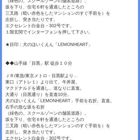
（緑色の、スクールゾーンの舗装道路）、
坂を下り、住宅６軒を通過したところの
三叉路（暗い赤色をしたマンションのすぐ手前を）を
左折し、突き当たりです。
エクセレント白金台・302号です。
１階玄関でインターフォンを押して下さい。
★目印：犬のほいくえん「LEMONHEART」
◆◆山手線「目黒」駅 徒歩１０分
ＪＲ/東急/東京メトロ・目黒駅より…
東口（アトレ１）より出て、牛丼屋、
マクドナルドを通過し、道なりに直進。
大通り（目黒通り）を直進10分。
犬のほいくえん「LEMONHEART」手前を右折、直進。
右手の急な坂を右折
（緑色の、スクールゾーンの舗装道路）、
坂を下り、住宅６軒を通過したところの
三叉路（暗い赤色をしたマンションのすぐ手前を）を
左折し、突き当たりです。
エクセレント白金台・302号です。