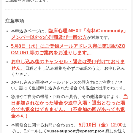
ご連絡をお願いします。
注意事項
臨床心理iNEXT「有料iCommunity」
本申込みページは、
メンバー以外の心理職及び一般
の方
が対象です。
5月8
日（水）にご登録メールアドレス宛に第1回のZO
OM URL等のご案内をお送りします。
お申し込み後のキャンセル・返金は受け付けておりま
せん。
日程と申し込み種別を必ずご確認のうえ、お申し込み
ください。
お申し込みの重複やメールアドレスの誤入力にご注意くださ
い。誤って重複申し込みされた場合でも返金は出来かねます。
当
急用やご自身の機器・回線の不具合、その他諸事情により、
日参加されなかった場合や途中入場・退出となった場
合でも返金はできません。（不参加の回があっても返
金不可）
5月10日（金）12:00
本研修会に関するお問い合わせは、
ま
でに、Eメールにて
<user-support@cpnext.pro>
宛にお送り