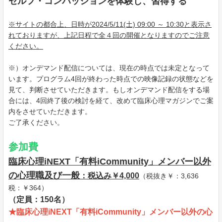
セルフ・コンパッションを体験し、習得する
※サイトの都合上、日時が2024/5/11(土) 09:00 ～ 10:30と表示さ
れておりますが、上記日程で全４回の開催となりますのでご注意
ください。
※）オンデマンド配信については、現在の時点では未定となって
います。プログラム4回が終わった時点での映像記録の状態などを
見て、判断させていただきます。もしオンデマンド配信をする場
合には、4回終了後の検討を経て、改めて臨床心理マガジンでご案
内をさせていただきます。
ご了承ください。
参加費
臨床心理iNEXT「有料iCommunity」メンバー以外
の心理職及び一般
：税込み￥4,000
（税抜き￥：3,636
税：￥364）
（定員：150名）
★
臨床心理iNEXT「有料iCommunity」メンバー以外の心