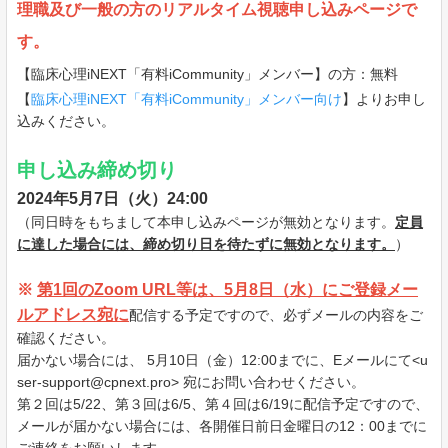
理職及び一般の
方
のリアルタイム視聴申し込みページで
す。
【臨床心理iNEXT「有料iCommunity」メンバー】の方
：無料
【
臨床心理iNEXT「有料iCommunity」メンバー向け
】よりお申し
込みください。
申し込み締め切り
2024年5月7日（火）24:00
（同日時をもちまして本申し込みページが無効となります。
定員
に達した場合には、締め切り日を待たずに無効となります。
）
※
第1回のZoom URL等は、5月8日（水）にご登録メー
ルアドレス宛に
配信する予定ですので、必ずメールの内容をご
確認ください。
届かない場合には、
5月10日（金）12:00までに、Eメールにて<u
ser-support@cpnext.pro> 宛にお問い合わせください。
第２回は5/22、第３回は6/5、第４回は6/19に配信予定ですので、
メールが届かない場合には、各開催日前日金曜日の12：00までに