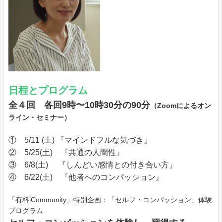
日程とプログラム
全４回 各回9時〜10時30分の90分
（Zoomによるオン
ライン・セミナー）
① 5/11 (土) 『マインドフルな気づき』
② 5/25(土) 『共通の人間性』
③ 6/8(土) 『しんどい感情との付き合い方』
④ 6/22(土) 『他者へのコンパッション』
「有料iCommunity」特別企画：「セルフ・コンパッション」体験
プログラム