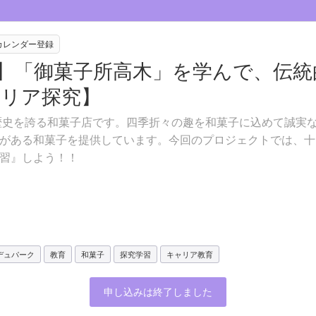
eカレンダー登録
部】「御菓子所高木」を学んで、伝
ャリア探究】
の歴史を誇る和菓子店です。四季折々の趣を和菓子に込めて誠実
がある和菓子を提供しています。今回のプロジェクトでは、十
習』しよう！！
デュパーク
教育
和菓子
探究学習
キャリア教育
申し込みは終了しました