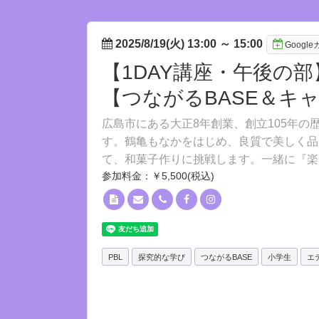
2025/8/19(火) 13:00
～
15:00
Googl
【1DAY講座・午後の
【つながるBASE＆キ
広島市にある大正8年創業、創立105年
す。鶴亀もなかをはじめ、良質で美しく品
て、和菓子作りに挑戦します。一緒に『楽
参加料金：￥5,500(税込)
PBL
探究的な学び
つながるBASE
小学生
エ