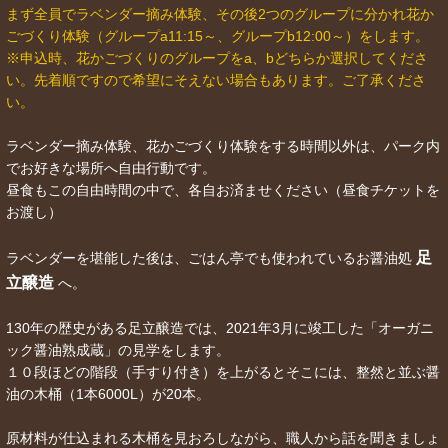
まず全員でラベンダー摘み体験、その後2つのグループに分かれ花か
ごづくり体験（グループa11:15～、グループb12:00～）をします。
※申込時、花かごづくりのグループをa、bどちらか選択してくださ
い。先着順ですので希望にそえない場合もあります。ご了承くださ
い。
ラベンダー摘み体験、花かごづくり体験をする時間以外は、パーク内
でお好きな場所へ自由行動です。
昼食もこの自由時間の中で、各自お済ませください（昼食チケットを
お渡し）
足
ラベンダーを堪能した後は、ごはん亭でも使われているお醤油処
立醸造
へ。
130年の歴史がある足立醸造では、2021年3月に竣工した「オーガニ
ック醤油熟成蔵」の見学をします。
１０段ほどの階段（手すり付き）を上がるとそこには、整然と並ぶ醤
油の木桶（1本6000L）が20本。
原材料が仕込まれる木桶を見おろしながら、職人から話を聞きましょ