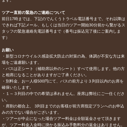
ます。
ツアー直前の緊急のご連絡について
前日17時までは、下記のでんくうトラベル電話番号まで。それ以降は
できれば下記メール、もしくは当日のツアー開始30分前から繋がるス
タッフの緊急連絡先電話番号まで（番号は振込完了後にご案内しま
す）
お願い
・新型コロナウイルス感染拡大防止の対策の為、体調が不安な方は来
場をご遠慮願います。
・バスは正シート（補助席以外のシート）すべて使用します。他の方
と相席になることがありますがご了承ください。
・別料金、お一人様500円にて、バスの前方より３列目以内のお席を
確保いたします。
・１～３列目の中での希望は承れません。座席は弊社にご一任くださ
い。
・席割の都合上、 3列目までのお客様が前方席指定プランへのお申込
みの方でない場合がございます。
・ツアーが中止になった場合ツアー料金は全額返金させて頂きます
が、ツアー料金入金時に掛かる振込み手数料分の返金はありません。