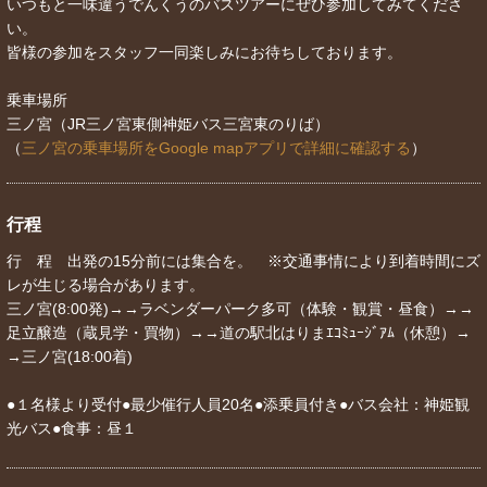
いつもと一味違うでんくうのバスツアーにぜひ参加してみてくださ
い。
皆様の参加をスタッフ一同楽しみにお待ちしております。
乗車場所
三ノ宮（JR三ノ宮東側神姫バス三宮東のりば）
（
三ノ宮の乗車場所をGoogle mapアプリで詳細に確認する
）
行程
行 程 出発の15分前には集合を。 ※交通事情により到着時間にズ
レが生じる場合があります。
三ノ宮(8:00発)→→ラベンダーパーク多可（体験・観賞・昼食）→→
足立醸造（蔵見学・買物）→→道の駅北はりまｴｺﾐｭｰｼﾞｱﾑ（休憩）→
→三ノ宮(18:00着)
●１名様より受付●最少催行人員20名●添乗員付き●バス会社：神姫観
光バス●食事：昼１