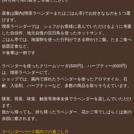
(持ち帰り用の袋をご準備ください)
昼食は園内(喫茶ラベンダーまたはごはん亭)でお好きなものを１つ選
びます。
喫茶ラベンダーでは、シェフがお客様に喜んでいただけるように考案
した自信作、地元自慢の百日鳥を使ったホットサンド。
ごはん亭では、地場卵を使った行列ができる卵かけご飯。たまご食べ
放題定食など。
※食事は一例です
ラベンダーを使ったクリームソーダ(600円)、ハーブティー(600円)
は、喫茶ラベンダーにて。
ショップでは、園内で採れたラベンダーを使ったアロマオイル、石
鹸、入浴剤、ハーブティーなど、多数の商品を取りそろえています。
嗅覚、視覚、味覚、触覚等身体全体でラベンダーを楽しんでいただけ
ます。
旅から帰っても、持ち帰ったラベンダー、花かご等でしばらくは旅の
余韻に癒されます。
ラベンダーパーク園内での過ごし方