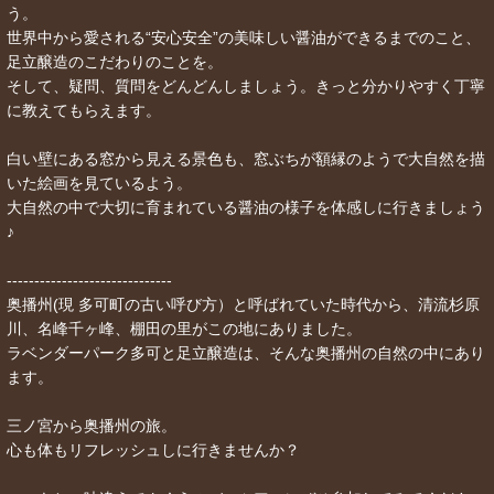
う。
世界中から愛される“安心安全”の美味しい醤油ができるまでのこと、
足立醸造のこだわりのことを。
そして、疑問、質問をどんどんしましょう。きっと分かりやすく丁寧
に教えてもらえます。
白い壁にある窓から見える景色も、窓ぶちが額縁のようで大自然を描
いた絵画を見ているよう。
大自然の中で大切に育まれている醤油の様子を体感しに行きましょう
♪
------------------------------
奥播州(現 多可町の古い呼び方）と呼ばれていた時代から、清流杉原
川、名峰千ヶ峰、棚田の里がこの地にありました。
ラベンダーパーク多可と足立醸造は、そんな奥播州の自然の中にあり
ます。
三ノ宮から奥播州の旅。
心も体もリフレッシュしに行きませんか？