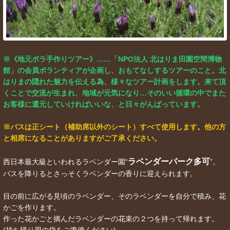
※《地元ボラ手作りツアー》……「NPO法人 北はりま田園空間博物
館」の会員ボランティアが企画し、おもてなしするツアーのこと。北
はりまの隠れた魅力を伝える為、様々なツアー計画をします。来て頂
くことで交流が生まれ、地域が元気になり…そのいい循環の中でまた
お客様に還元していければいいな、と日々がんばっています。
※バスは正シート（補助席以外のシート）すべて使用します。他の方
と相席になることがありますがご了承ください。
ラベンダーパーク多可
西日本最大級といわれるラベンダー園“
”。
バスを降りるとさっそくラベンダーの香りに迎えられます。
目の前に広がる見頃のラベンダー、そのラベンダーを自分で積み、花
かごを作ります。
作った花かごと摘んだラベンダーの花束の２つを持って帰れます。