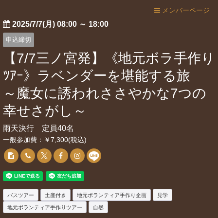
メンバーページ
2025/7/7(月) 08:00
～
18:00
申込締切
【7/7三ノ宮発】《地元ボラ手作り
ﾂｱｰ》ラベンダーを堪能する旅
～魔女に誘われささやかな7つの
幸せさがし～
雨天決行 定員40名
一般参加費：￥7,300(税込)
バスツアー
土産付き
地元ボランティア手作り企画
見学
地元ボランティア手作りツアー
自然