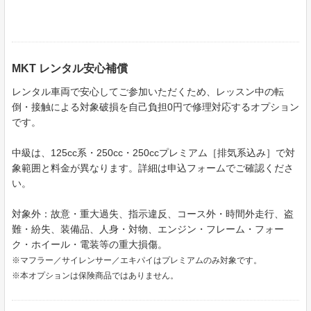
MKT レンタル安心補償
レンタル車両で安心してご参加いただくため、レッスン中の転
倒・接触による対象破損を自己負担0円で修理対応するオプション
です。
中級は、125cc系・250cc・250ccプレミアム［排気系込み］で対
象範囲と料金が異なります。詳細は申込フォームでご確認くださ
い。
対象外：故意・重大過失、指示違反、コース外・時間外走行、盗
難・紛失、装備品、人身・対物、エンジン・フレーム・フォー
ク・ホイール・電装等の重大損傷。
※マフラー／サイレンサー／エキパイはプレミアムのみ対象です。
※本オプションは保険商品ではありません。