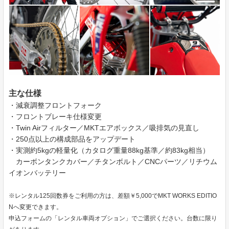
主な仕様
・減衰調整フロントフォーク
・フロントブレーキ仕様変更
・Twin Airフィルター／MKTエアボックス／吸排気の見直し
・250点以上の構成部品をアップデート
・実測約5kgの軽量化（カタログ重量88kg基準／約83kg相当）
カーボンタンクカバー／チタンボルト／CNCパーツ／リチウム
イオンバッテリー
※レンタル125回数券をご利用の方は、差額￥5,000でMKT WORKS EDITIO
Nへ変更できます。
申込フォームの「レンタル車両オプション」でご選択ください。台数に限り