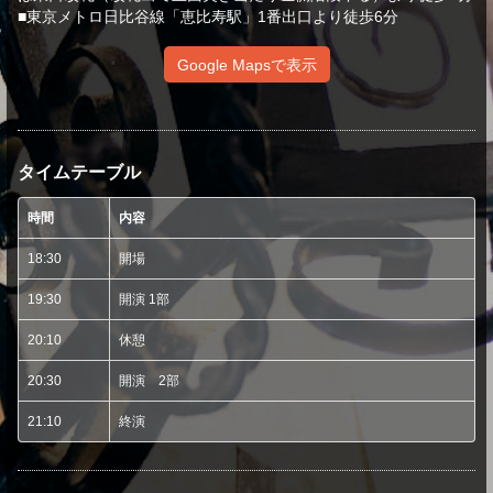
■東京メトロ日比谷線「恵比寿駅」1番出口より徒歩6分
Google Mapsで表示
タイムテーブル
時間
内容
18:30
開場
19:30
開演 1部
20:10
休憩
20:30
開演 2部
21:10
終演