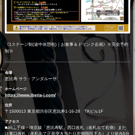
《1ステージ制(途中休憩有)｜お食事＆ドリンク企画》※完全予約
制※
会場
恵比寿 サラ・アンダルーサ
ホームページ
https://www.iberia-j.com/
住所
〒1500013 東京都渋谷区恵比寿1-16-28 TKビル1F
アクセス
■JR山手線・埼京線「恵比寿駅」西口改札（改札出て右側）また
は東口改札（改札出て正面突き当たり左側階段下る）より徒歩5分