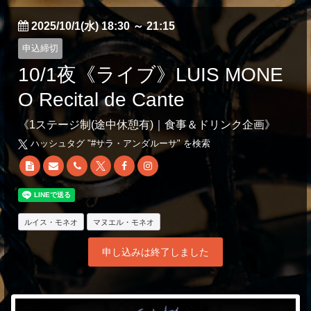
2025/10/1(水) 18:30
～
21:15
申込締切
10/1夜《ライブ》LUIS MONE
O Recital de Cante
《1ステージ制(途中休憩有)｜食事＆ドリンク企画》
ハッシュタグ "#
サラ・アンダルーサ
" を検索
ルイス・モネオ
マヌエル・モネオ
申し込みは終了しました