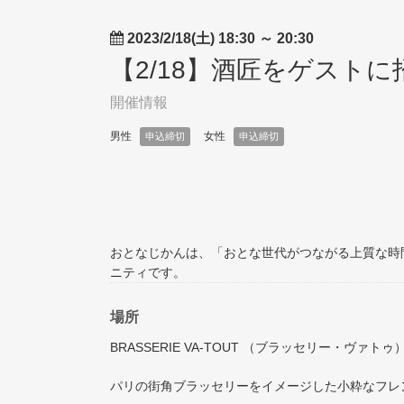
2023/2/18(土) 18:30
～
20:30
【2/18】酒匠をゲスト
開催情報
男性
女性
申込締切
申込締切
おとなじかんは、「おとな世代がつながる上質な時
ニティです。
場所
BRASSERIE VA-TOUT （ブラッセリー・ヴァトゥ
パリの街角ブラッセリーをイメージした小粋なフレ