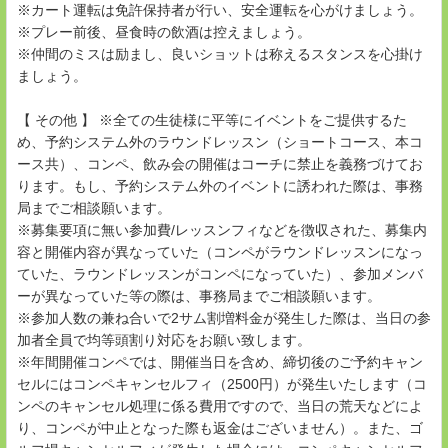
※カート運転は免許保持者が行い、安全運転を心がけましょう。
※プレー前後、昼食時の飲酒は控えましょう。
※仲間のミスは励まし、良いショットは称えるスタンスを心掛け
ましょう。
【 その他 】 ※全ての生徒様に平等にイベントをご提供するた
め、予約システム外のラウンドレッスン（ショートコース、本コ
ース共）、コンペ、飲み会の開催はコーチに禁止を義務づけてお
ります。もし、予約システム外のイベントに誘われた際は、事務
局までご相談願います。
※募集要項に無い参加費/レッスンフィなどを徴収された、募集内
容と開催内容が異なっていた（コンペがラウンドレッスンになっ
ていた、ラウンドレッスンがコンペになっていた）、参加メンバ
ーが異なっていた等の際は、事務局までご相談願います。
※参加人数の兼ね合いで2サム割増料金が発生した際は、当日の参
加者全員で均等頭割り対応をお願い致します。
※年間開催コンペでは、開催当日を含め、締切後のご予約キャン
セルにはコンペキャンセルフィ（2500円）が発生いたします（コ
ンペのキャンセル処理に係る費用ですので、当日の荒天などによ
り、コンペが中止となった際も返金はございません）。また、ゴ