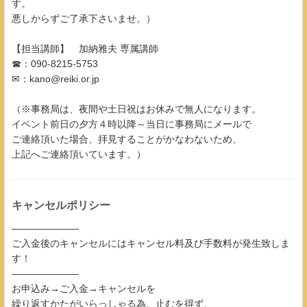
す。
悪しからずご了承下さいませ。）
【担当講師】 加納雅夫 専属講師
☎：090-8215-5753
✉：kano@reiki.or.jp
（※事務局は、夜間や土日祝はお休みで無人になります。
イベント前日の夕方４時以降～当日に事務局にメールで
ご連絡頂いた場合、拝見することがかなわないため、
上記へご連絡頂いています。）
キャンセルポリシー
―――――――
ご入金後のキャンセルにはキャンセル料及び手数料が発生致しま
す！
―――――――
お申込み→ご入金→キャンセルを
繰り返すかたがいらっしゃる為、止むを得ず、