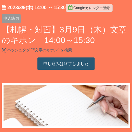
2023/3/9(木) 14:00
～
15:30
Googleカレンダー登録
申込締切
【札幌・対面】3月9日（木）文章
のキホン 14:00～15:30
ハッシュタグ "#
文章のキホン
" を検索
申し込みは終了しました