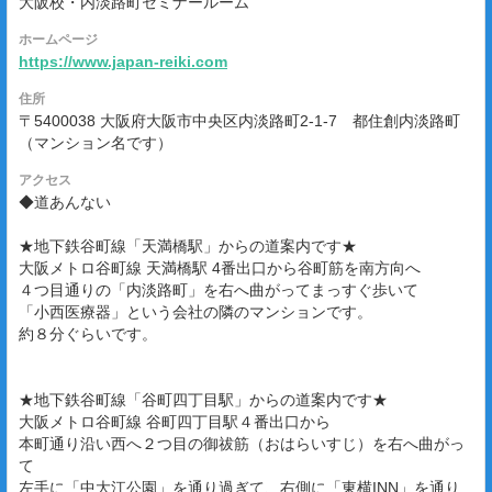
大阪校・内淡路町セミナールーム
ホームページ
https://www.japan-reiki.com
住所
〒5400038 大阪府大阪市中央区内淡路町2-1-7 都住創内淡路町
（マンション名です）
アクセス
◆道あんない
★地下鉄谷町線「天満橋駅」からの道案内です★
大阪メトロ谷町線 天満橋駅 4番出口から谷町筋を南方向へ
４つ目通りの「内淡路町」を右へ曲がってまっすぐ歩いて
「小西医療器」という会社の隣のマンションです。
約８分ぐらいです。
★地下鉄谷町線「谷町四丁目駅」からの道案内です★
大阪メトロ谷町線 谷町四丁目駅４番出口から
本町通り沿い西へ２つ目の御祓筋（おはらいすじ）を右へ曲がっ
て
左手に「中大江公園」を通り過ぎて、右側に「東横INN」を通り