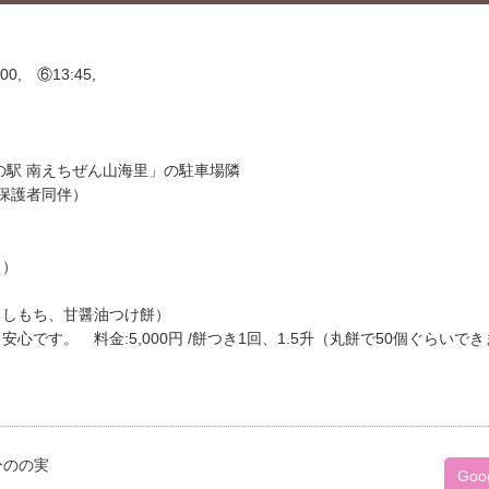
00, ⑥13:45,
道の駅 南えちぜん山海里」の駐車場隣
は保護者同伴）
！）
ろしもち、甘醤油つけ餅）
です。 料金:5,000円 /餅つき1回、1.5升（丸餅で50個ぐらいで
 ひのの実
Goo