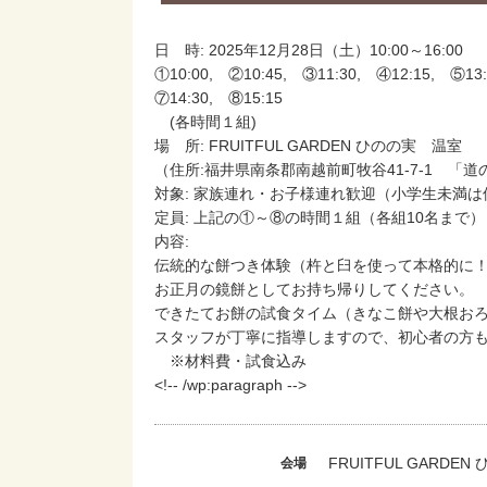
日 時: 2025年12月28日（土）10:00～16:00
①10:00, ②10:45, ③11:30, ④12:15, ⑤13:
⑦14:30, ⑧15:15
(各時間１組)
場 所: FRUITFUL GARDEN ひのの実 温室
（住所:福井県南条郡南越前町牧谷41-7-1 「
対象: 家族連れ・お子様連れ歓迎（小学生未満
定員: 上記の①～⑧の時間１組（各組10名まで）
内容:
伝統的な餅つき体験（杵と臼を使って本格的に
お正月の鏡餅としてお持ち帰りしてください。
できたてお餅の試食タイム（きなこ餅や大根お
スタッフが丁寧に指導しますので、初心者の方も安心
※材料費・試食込み
<!-- /wp:paragraph -->
FRUITFUL GARDEN
会場