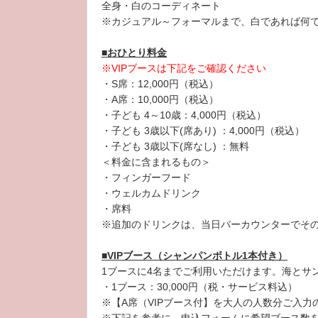
全身・白のコーディネート
※カジュアル～フォーマルまで、白であれば何で
■おひとり料金
※VIPブースは下記をご確認ください
・S席：12,000円（税込）
・A席：10,000円（税込）
・子ども 4～10歳：4,000円（税込）
・子ども 3歳以下(席あり) ：4,000円（税込）
・子ども 3歳以下(席なし) ：無料
＜料金に含まれるもの＞
・フィンガーフード
・ウェルカムドリンク
・席料
※追加のドリンクは、当日バーカウンターでそ
■VIPブース（シャンパンボトル1本付き）
1ブースに4名までご利用いただけます。海とサ
・1ブース：30,000円（税・サービス料込）
※【A席（VIPブース付】を大人の人数分ご入力