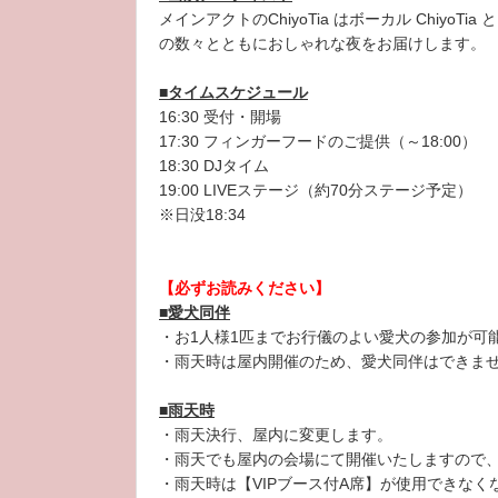
メインアクトのChiyoTia はボーカル Ch
の数々とともにおしゃれな夜をお届けします。
■タイムスケジュール
16:30 受付・開場
17:30 フィンガーフードのご提供（～18:00）
18:30 DJタイム
19:00 LIVEステージ（約70分ステージ予定）
※日没18:34
【必ずお読みください】
■愛犬同伴
・お1人様1匹までお行儀のよい愛犬の参加が可
・雨天時は屋内開催のため、愛犬同伴はできま
■雨天時
・雨天決行、屋内に変更します。
・雨天でも屋内の会場にて開催いたしますので
・雨天時は【VIPブース付A席】が使用できなく