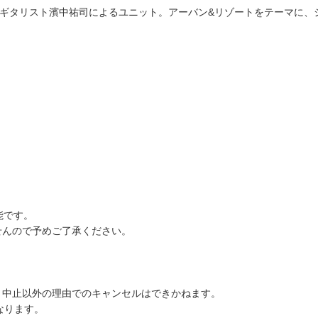
iyoTia とギタリスト濱中祐司によるユニット。アーバン&リゾートをテー
能です。
せんので予めご了承ください。
、中止以外の理由でのキャンセルはできかねます。
なります。