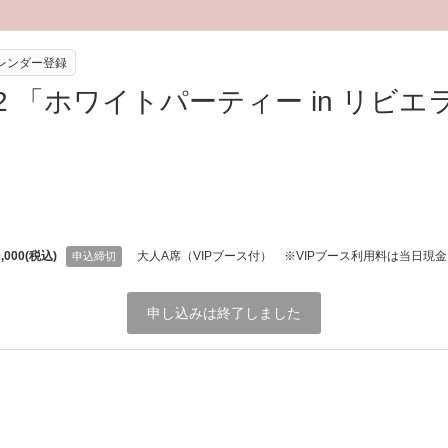
eカレンダー登録
/2 「ホワイトパーティー in リビエ
,000(税込)
大人A席（VIPブース付） ※VIPブース利用料は当日現金
申込締切
申し込みは終了しました