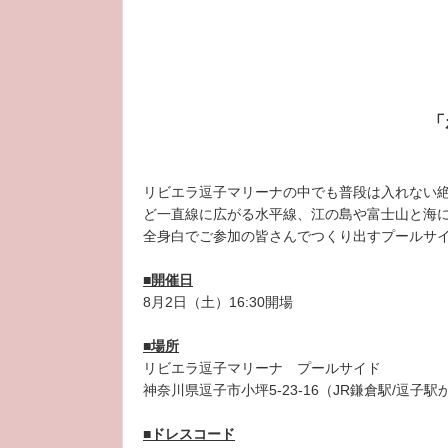
「
リビエラ逗⼦マリーナの中でも普段は入れない
ど⼀直線に広がる⽔平線、江の島や富士山と海
全身白でご参加の皆さんでつくり出すプールサ
■開催日
8月2日（土）16:30開場
■場所
リビエラ逗子マリーナ プールサイド
神奈川県逗子市小坪5-23-16（JR鎌倉駅/逗子
■ドレスコード