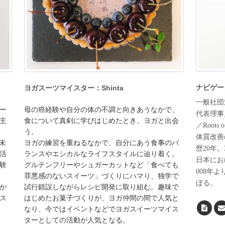
ナビゲー
ヨガスーツマイスター：Shinta
一般社団
ー
母の癌経験や自分の体の不調と向きあうなかで、
代表理事
主
食について真剣に学びはじめたとき、ヨガと出会
／
Roots
う。
体質改善
、未
ヨガの練習を重ねるなかで、自分にあう食事のバ
歴20年
活
ランスやエシカルなライフスタイルに辿り着く。
日本にお
験
グルテンフリーやシュガーカットなど「食べても
008年
罪悪感のないスイーツ」づくりにハマり、独学で
ぼる。
か
試行錯誤しながらレシピ開発に取り組む。趣味で
ス
はじめたお菓子づくりが、ヨガ仲間の間で人気と
なり、今ではイベントなどでヨガスイーツマイス
ターとしての活動が人気となる。