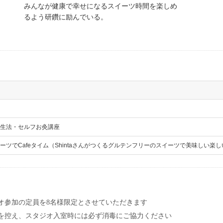
みんなが健康で幸せになるスイーツ時間を楽しめ
るよう研鑽に励んでいる。
生法・セルフお灸講座
ーツでCafeタイム（Shintaさんがつくるグルテンフリーのスイーツで美味しい楽
オ参加の定員を8名様限定とさせていただきます
を控え、スタジオ入室時には必ず消毒にご協力ください