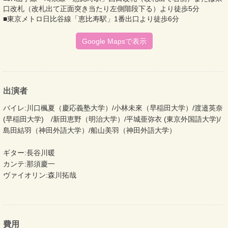
口改札（改札出て正面突き当たり左側階段下る）より徒歩5分
■東京メトロ日比谷線「恵比寿駅」1番出口より徒歩6分
Google Mapsで表示
出演者
バイレ:川口楓夏（慶応義塾大学）/小林未來（早稲田大学）/渡邉英奈
(早稲田大学) /新田恵野（明治大学）/平城亜弥衣 (東京外国語大学)/
島田結羽（神田外語大学）/船山美羽（神田外語大学）
ギター:長谷川暖
カンテ:那須慶一
ヴァイオリン:森川拓哉
費用