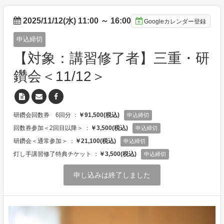
2025/11/12(水) 11:00
～
16:00
Googleカレンダー登録
申込締切
【対象：講習修了者】三重・研
鑽会＜11/12＞
研鑽会回数券 6回分 ：
￥91,500(税込)
申込締切
回数券参加＜2回目以降＞ ：
￥3,500(税込)
申込締切
研鑽会＜通常参加＞ ：
￥21,100(税込)
申込締切
灯し手講習修了特典チケット ：
￥3,500(税込)
申込締切
申し込みは終了しました