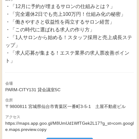
・「12月に予約が埋まるサロンの仕組みとは？」
・「完全週休2日でも売上100万円！仕組み化の秘密」
・「働きやすさと収益性を両立するサロン経営」
・「この時代に選ばれる求人の作り方」
・「1人サロンから始める！スタッフ採用と売上成長ステ
ップ」
・「求人応募が集まる！エステ業界の求人票改善ポイン
ト」
会場
PARM-CITY131 貸会議室5C
住所
〒9800811 宮城県仙台市青葉区一番町3-5-1 土屋不動産ビル
アクセス
https://maps.app.goo.gl/M8UmUd1WfTGek2L17?g_st=com.googl
e.maps.preview.copy