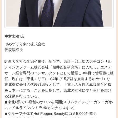
中村太雅 氏
ゆめづくり東北株式会社
代表取締役
関西大学社会学部卒業後、新卒で、東証一部上場の大手コンサル
ティングファーム株式会社「船井総合研究所」に入社し、エステ
サロン経営専門のコンサルタントとして活躍し3年目で管理職に就
任。現在は、東北エリアにて4年で15店舗を展開するゆめづくり
東北株式会社の代表取締役として、「東北の女性の幸福度と所得
を日本一にする」ことを目指して、東北の女性に夢と幸せを届け
る活動を行っている。
◼東北6県で15店舗のサロンを展開(スリムライン/アコガレコガオ/
スマイルライン/シミラボ/カンナムスキン）
◼グループ全体でHot Pepper Beauty口コミ5,000件超え