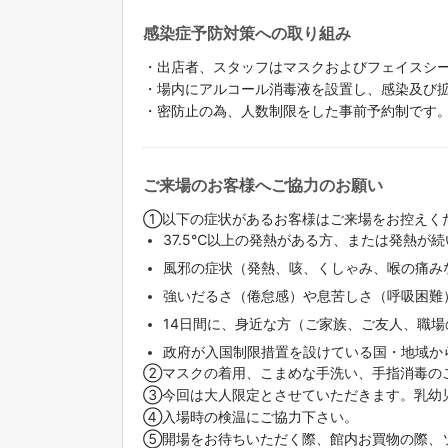
感染症予防対策への取り組み
・出店者、スタッフはマスクおよびフェイスシー
・場内にアルコール消毒液を設置し、感染及び
・密防止の為、人数制限をした事前予約制です
ご来場のお客様へご協力のお願い
①以下の症状があるお客様はご来場をお控えくた
37.5℃以上の発熱がある方、または発熱が
風邪の症状（発熱、咳、くしゃみ、喉の痛みな
強いだるさ（倦怠感）や息苦しさ（呼吸困難
14日間に、身近な方（ご家族、ご友人、職
政府が入国制限措置を設けている国・地域か
②マスクの着用、こまめな手洗い、手指消毒のこ
③今回は大人限定とさせていただきます。乳幼児
④入場時の検温にご協力下さい。
➄開場をお待ちいただく際、館内お買物の際、