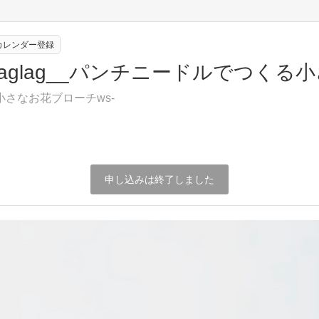
eカレンダー登録
分■laglag__パンチニードルでつく
さなお花ブローチws -
申し込みは終了しました