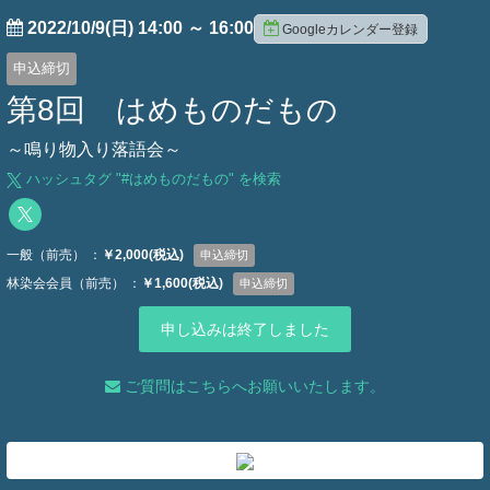
2022/10/9(日) 14:00
～
16:00
Googleカレンダー登録
申込締切
第8回 はめものだもの
～鳴り物入り落語会～
ハッシュタグ "#
はめものだもの
" を検索
一般（前売） ：
￥2,000(税込)
申込締切
林染会会員（前売） ：
￥1,600(税込)
申込締切
申し込みは終了しました
ご質問はこちらへお願いいたします。