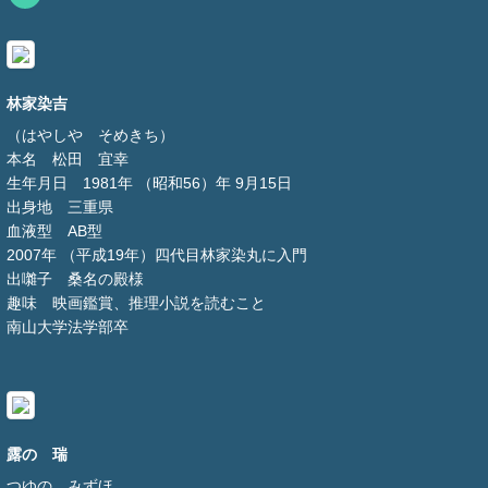
林家染吉
（はやしや そめきち）
本名 松田 宜幸
生年月日 1981年 （昭和56）年 9月15日
出身地 三重県
血液型 AB型
2007年 （平成19年）四代目林家染丸に入門
出囃子 桑名の殿様
趣味 映画鑑賞、推理小説を読むこと
南山大学法学部卒
露の 瑞
つゆの みずほ