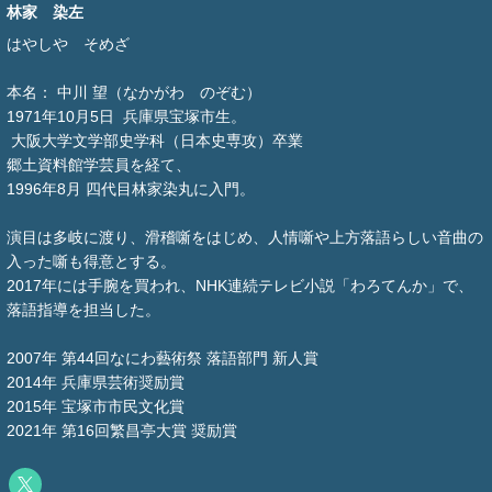
林家 染左
はやしや そめざ
本名： 中川 望（なかがわ のぞむ）
1971年10月5日 兵庫県宝塚市生。
大阪大学文学部史学科（日本史専攻）卒業
郷土資料館学芸員を経て、
1996年8月 四代目林家染丸に入門。
演目は多岐に渡り、滑稽噺をはじめ、人情噺や上方落語らしい音曲の
入った噺も得意とする。
2017年には手腕を買われ、NHK連続テレビ小説「わろてんか」で、
落語指導を担当した。
2007年 第44回なにわ藝術祭 落語部門 新人賞
2014年 兵庫県芸術奨励賞
2015年 宝塚市市民文化賞
2021年 第16回繁昌亭大賞 奨励賞