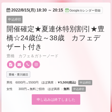
2022/8/15(月) 18:30
～
20:15
Googleカレンダー登録
申込締切
開催確定★夏連休特別割引★豊
橋☆24歳位～38歳 カフェデ
ザート付き
豊橋 カフェ＆ガトーノード
豊橋・豊川婚活
男性 6000円→5500円 ほぼ満席 ：
￥5,500(税込)
申込締切
女性 300円→無料ご招待 ほぼ満席 ：
無料
申込締切
申し込みは終了しました