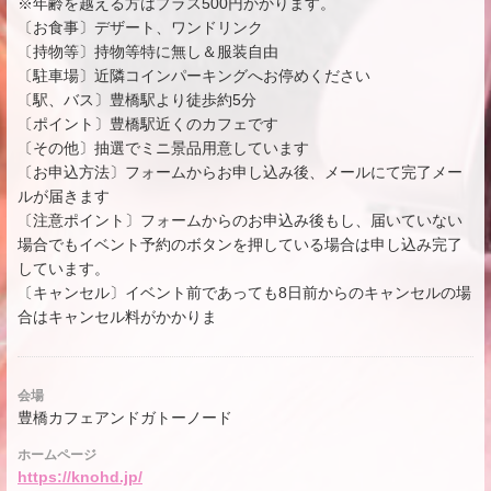
※年齢を越える方はプラス500円かかります。
〔お食事〕デザート、ワンドリンク
〔持物等〕持物等特に無し＆服装自由
〔駐車場〕近隣コインパーキングへお停めください
〔駅、バス〕豊橋駅より徒歩約5分
〔ポイント〕豊橋駅近くのカフェです
〔その他〕抽選でミニ景品用意しています
〔お申込方法〕フォームからお申し込み後、メールにて完了メー
ルが届きます
〔注意ポイント〕フォームからのお申込み後もし、届いていない
場合でもイベント予約のボタンを押している場合は申し込み完了
しています。
〔キャンセル〕イベント前であっても8日前からのキャンセルの場
合はキャンセル料がかかりま
会場
豊橋カフェアンドガトーノード
ホームページ
https://knohd.jp/