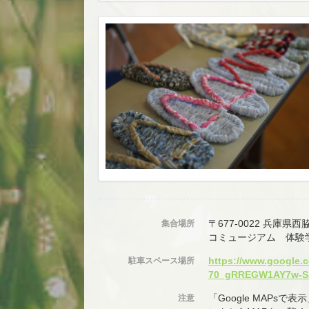
〒677-0022 兵庫県
集合場所
コミュージアム 体験
https://www.google.
駐車スペース場所
70_gRREGW1AY7w-S
「Google MAPs
注意