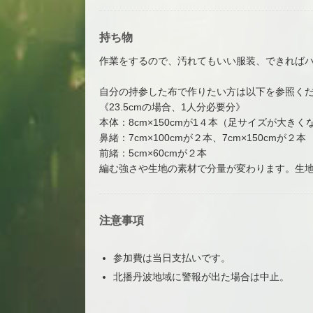
持ち物
作業をするので、汚れてもいい服装、できれば
自分の持参した布で作りたい方は以下を参照く
《23.5cmの場合、1人分必要分》
本体：8cm×150cmが1４本（足サイズが大き
鼻緒：7cm×100cmが２本、7cm×150cmが２本
前緒：5cm×60cmが２本
編む強さや生地の素材で分量が変わります。生
注意事項
参加費は当日支払いです。
北播丹波地域に警報が出た場合は中止。