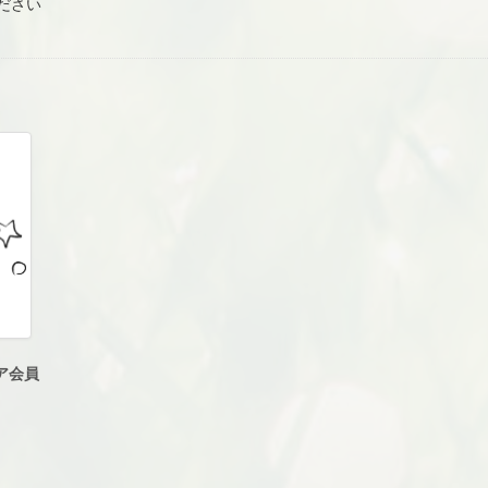
ださい
ア会員