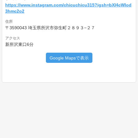
https://www.instagram.com/chicuchicu315?igsh=bXl4cWlod
3hmc2o2
住所
〒3590043 埼玉県所沢市弥生町２８９３−２７
アクセス
新所沢東口6分
Google Mapsで表示