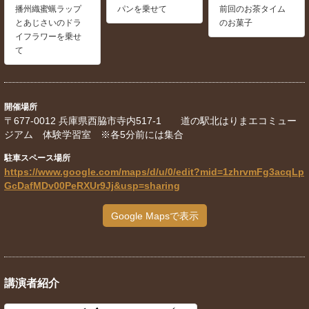
播州織蜜蝋ラップ
パンを乗せて
前回のお茶タイム
とあじさいのドラ
のお菓子
イフラワーを乗せ
て
開催場所
〒677-0012 兵庫県西脇市寺内517-1 道の駅北はりまエコミュー
ジアム 体験学習室 ※各5分前には集合
駐車スペース場所
https://www.google.com/maps/d/u/0/edit?mid=1zhrvmFg3acqLp
GcDafMDv00PeRXUr9Jj&usp=sharing
Google Mapsで表示
講演者紹介