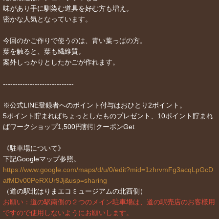
味があり手に馴染む道具を好む方も増え。
密かな人気となっています。
今回のかご作りで使うのは、青い葉っぱの方。
葉を触ると、葉も繊維質。
案外しっかりとしたかごが作れます。
-----------------------------
※公式LINE登録者へのポイント付与はおひとり2ポイント。
5ポイント貯まればちょっとしたものプレゼント、10ポイント貯まれ
ばワークショップ1,500円割引クーポンGet
《駐車場について》
下記Googleマップ参照。
https://www.google.com/maps/d/u/0/edit?mid=1zhrvmFg3acqLpGcD
afMDv00PeRXUr9Jj&usp=sharing
（道の駅北はりまエコミュージアムの北西側）
お願い：道の駅南側の２つのメイン駐車場は、道の駅売店のお客様用
ですので使用しないようにお願いします。