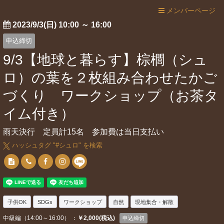
メンバーページ
2023/9/3(日) 10:00
～
16:00
申込締切
9/3【地球と暮らす】棕櫚（シュ
ロ）の葉を２枚組み合わせたかご
づくり ワークショップ（お茶タ
イム付き）
雨天決行 定員計15名 参加費は当日支払い
ハッシュタグ "#
シュロ
" を検索
子供OK
SDGs
ワークショップ
自然
現地集合・解散
中級編（14:00～16:00） ：
￥2,000(税込)
申込締切