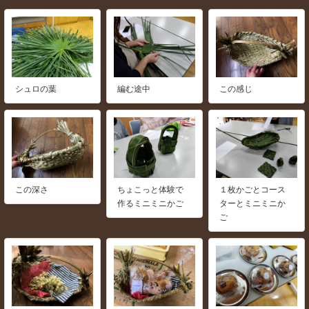
シュロの葉
編む途中
この感じ
この深さ
ちょこっと体験で
１枚かごとコース
作るミニミニかご
ターとミニミニか
ご