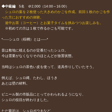
◆中級編
5名 ＠2,000（14:00～16:00）
シュロの葉を２枚使った大きめのかごを作成。前回１枚のかごを作
った方におすすめの体験。
途中お茶（コーヒー）とお菓子タイムを挟みつつお楽しみを。
※初めての方は１枚で作るかごも可能です。
*-----シュロ（棕櫚）とは-----*
昔は敷地に植えるのが定番だったシュロ。
今は需要がなくなりそのほとんどが放置状態。
当時はシュロの茶色い皮を使って、道具作りしていたそう。
例えば、シュロ縄、たわし、ほうき
あとは壁の材料。
ビニール製の市販品にとってかわられるようになり、
シュロの役目が終わりました。
ただ最近は、シュロボウキなど